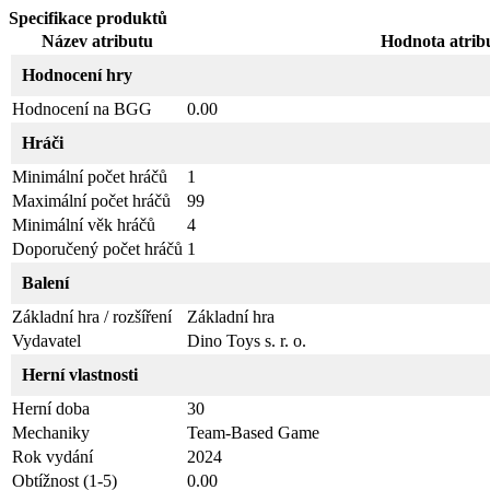
Specifikace produktů
Název atributu
Hodnota atrib
Hodnocení hry
Hodnocení na BGG
0.00
Hráči
Minimální počet hráčů
1
Maximální počet hráčů
99
Minimální věk hráčů
4
Doporučený počet hráčů
1
Balení
Základní hra / rozšíření
Základní hra
Vydavatel
Dino Toys s. r. o.
Herní vlastnosti
Herní doba
30
Mechaniky
Team-Based Game
Rok vydání
2024
Obtížnost (1-5)
0.00