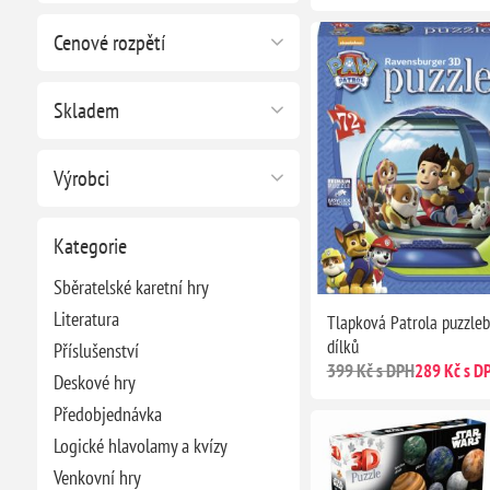
Cenové rozpětí
Skladem
Výrobci
Kategorie
Sběratelské karetní hry
Literatura
Tlapková Patrola puzzleba
dílků
Příslušenství
399 Kč s DPH
289 Kč s D
Deskové hry
Předobjednávka
Logické hlavolamy a kvízy
Venkovní hry