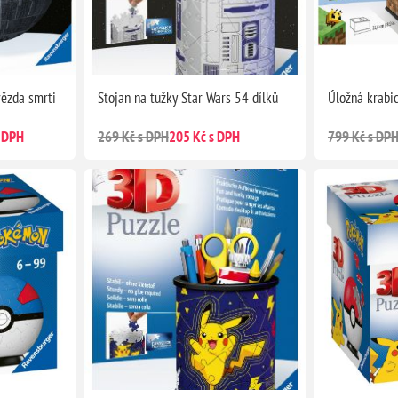
vězda smrti
Stojan na tužky Star Wars 54 dílků
Úložná krabi
 DPH
269 Kč s DPH
205 Kč s DPH
799 Kč s DP