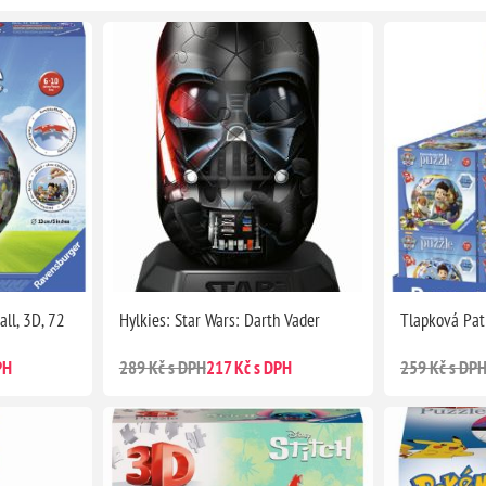
ll, 3D, 72
Hylkies: Star Wars: Darth Vader
Tlapková Pat
PH
289 Kč s DPH
217 Kč s DPH
259 Kč s DP