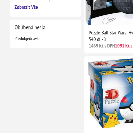
Zobrazit Vše
Oblíbená hesla
Puzzle-Ball Star Wars: H
Předobjednávka
540 dílků
1469 Kč s DPH
1091 Kč s