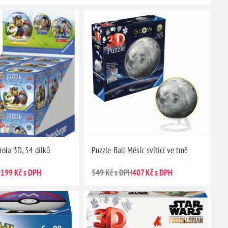
rola 3D, 54 dílků
Puzzle-Ball Měsíc svítící ve tmě
H
199 Kč s DPH
549 Kč s DPH
407 Kč s DPH