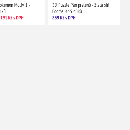
Pokémon Motiv 1 -
3D Puzzle Pán prstenů - Zlatá síň
ílků
Edoras, 445 dílků
H
191 Kč s DPH
839 Kč s DPH