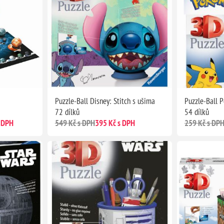
Puzzle-Ball Disney: Stitch s ušima
Puzzle-Ball 
72 dílků
54 dílků
 DPH
549 Kč s DPH
395 Kč s DPH
259 Kč s DP