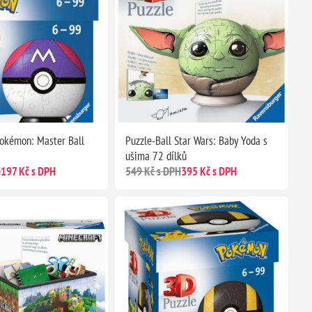
Pokémon: Master Ball
Puzzle-Ball Star Wars: Baby Yoda s
ušima 72 dílků
H
197 Kč s DPH
549 Kč s DPH
395 Kč s DPH