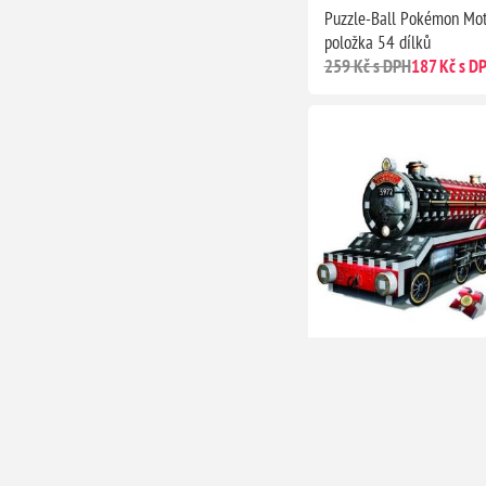
Puzzle-Ball Pokémon Mot
položka 54 dílků
259 Kč s DPH
187 Kč s D
Harry Potter 3D Puzzle: 
expres, 460 dílků
827 Kč s DPH