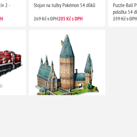
iv 2 -
Stojan na tužky Pokémon 54 dílků
Puzzle-Ball 
položka 54 d
PH
269 Kč s DPH
205 Kč s DPH
259 Kč s DP
Bradavický
Harry Potter 3D Puzzle: Bradavice -
Velký sál, 850 dílků
993 Kč s DPH