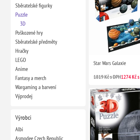
Sběratelské figurky
Puzzle
3D
Poškozené hry
Sběratelské předměty
Hračky
LEGO
Star Wars Galaxie
Anime
1819 Kč s DPH
1274 Kč s
Fantasy a merch
Wargaming a barvení
Výprodej
Výrobci
Albi
Asmodee Czech Republic