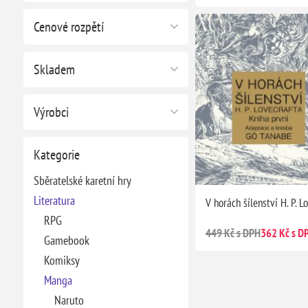
Cenové rozpětí
Skladem
Výrobci
Kategorie
Sběratelské karetní hry
Literatura
V horách šílenství H. P. L
RPG
449 Kč s DPH
362 Kč s D
Gamebook
Komiksy
Manga
Naruto