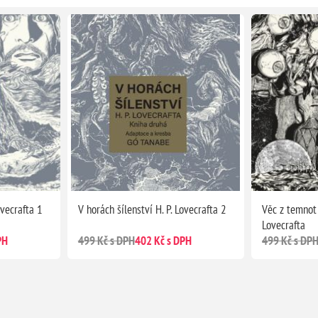
ovecrafta 1
V horách šílenství H. P. Lovecrafta 2
Věc z temnot 
Lovecrafta
PH
499 Kč s DPH
402 Kč s DPH
499 Kč s DP