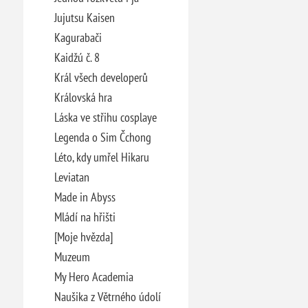
Jujutsu Kaisen
Kagurabači
Kaidžú č. 8
Král všech developerů
Královská hra
Láska ve střihu cosplaye
Legenda o Sim Čchong
Léto, kdy umřel Hikaru
Leviatan
Made in Abyss
Mládí na hřišti
[Moje hvězda]
Muzeum
My Hero Academia
Naušika z Větrného údolí