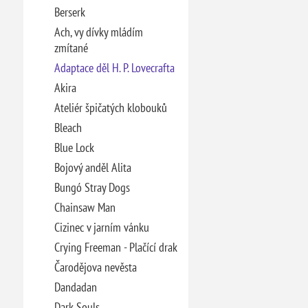
Berserk
Ach, vy dívky mládím
zmítané
Adaptace děl H. P. Lovecrafta
Akira
Ateliér špičatých klobouků
Bleach
Blue Lock
Bojový anděl Alita
Bungó Stray Dogs
Chainsaw Man
Cizinec v jarním vánku
Crying Freeman - Plačící drak
Čarodějova nevěsta
Dandadan
Dark Souls