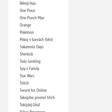
Němý hlas
One Piece
One-Punch Man
Orange
Pokémon
Pokoj v barvách štěstí
Sakamoto Days
Sherlock
Solo Leveling
Spy x Family
Star Wars
Stitch
Sword Art Online
Takopího prvotní hřích
Tokijský Ghúl
Tokyo Revengers