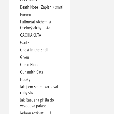
Death Note - Zápisník smrti
Frieren
Fullmetal Alchemist -
Ocelový alchymista
GACHIAKUTA
Gantz
Ghost in the Shell
Given
Green Blood
Gunsmith Cats
Hooky
Jak jsem se reinkarnoval
coby sliz
Jak Raeliana přišla do
vévodova paláce
Jednou rozkvetu i já