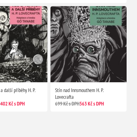
a další příběhy H. P.
Stín nad Innsmouthem H. P.
Lovecrafta
H
402 Kč s DPH
699 Kč s DPH
563 Kč s DPH