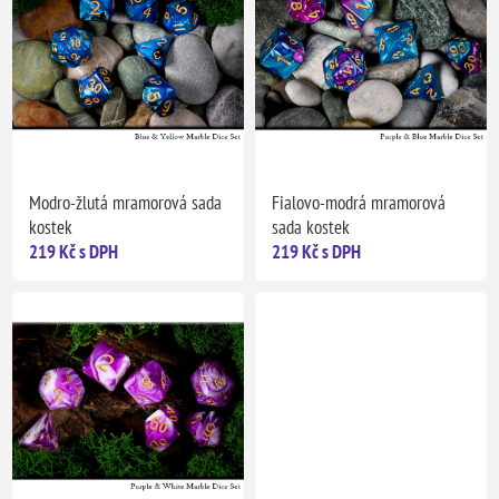
Modro-žlutá mramorová sada
Fialovo-modrá mramorová
kostek
sada kostek
219 Kč s DPH
219 Kč s DPH