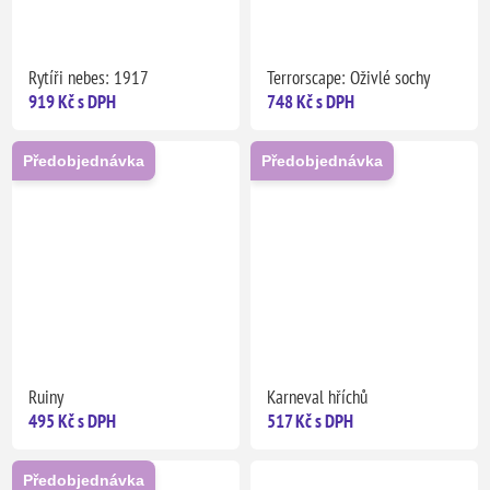
Rytíři nebes: 1917
Terrorscape: Oživlé sochy
919 Kč s DPH
748 Kč s DPH
Předobjednávka
Předobjednávka
Ruiny
Karneval hříchů
495 Kč s DPH
517 Kč s DPH
Předobjednávka