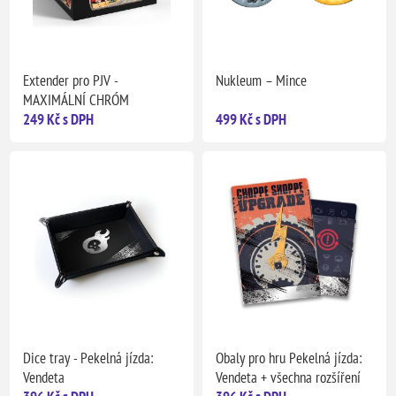
Extender pro PJV -
Nukleum – Mince
MAXIMÁLNÍ CHRÓM
249 Kč s DPH
499 Kč s DPH
Dice tray - Pekelná jízda:
Obaly pro hru Pekelná jízda:
Vendeta
Vendeta + všechna rozšíření