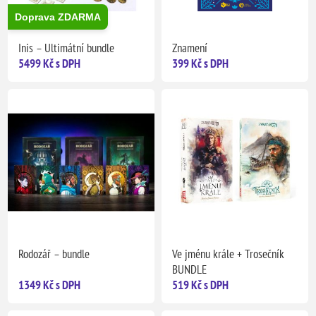
Doprava ZDARMA
Inis – Ultimátní bundle
Znamení
5499 Kč s DPH
399 Kč s DPH
Rodozář – bundle
Ve jménu krále + Trosečník
BUNDLE
1349 Kč s DPH
519 Kč s DPH