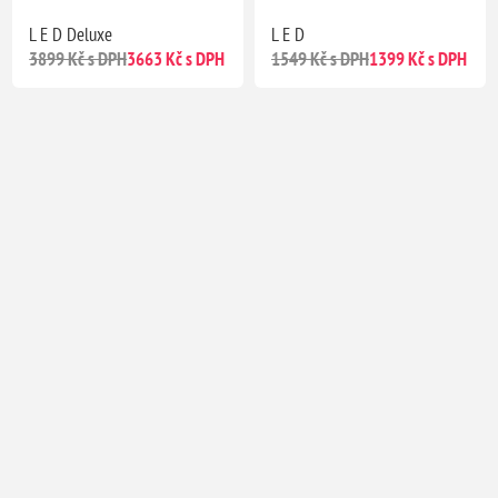
L E D Deluxe
L E D
3899 Kč s DPH
3663 Kč s DPH
1549 Kč s DPH
1399 Kč s DPH
Posvátná bažina
Kosmo Laser Aréna
919 Kč s DPH
841 Kč s DPH
599 Kč s DPH
Předobjednávka
Předobjednávka