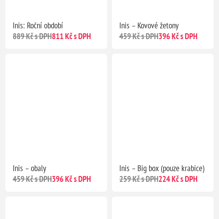
Inis: Roční období
Inis – Kovové žetony
889 Kč s DPH
811 Kč s DPH
459 Kč s DPH
396 Kč s DPH
Předobjednávka
Předobjednávka
Inis – obaly
Inis – Big box (pouze krabice)
459 Kč s DPH
396 Kč s DPH
259 Kč s DPH
224 Kč s DPH
Předobjednávka
Předobjednávka