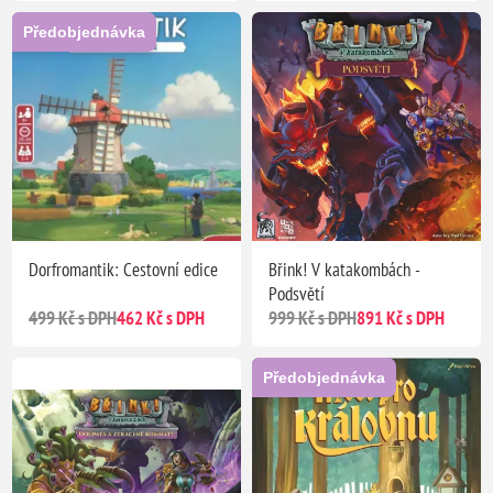
Předobjednávka
Dorfromantik: Cestovní edice
Břink! V katakombách -
Podsvětí
499 Kč s DPH
462 Kč s DPH
999 Kč s DPH
891 Kč s DPH
Předobjednávka