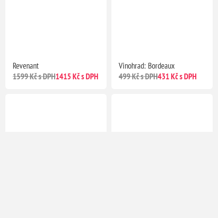
Revenant
Vinohrad: Bordeaux
1599 Kč s DPH
1415 Kč s DPH
499 Kč s DPH
431 Kč s DPH
Víno a sýr
Karak: Labyrinth (EN/DE/FR)