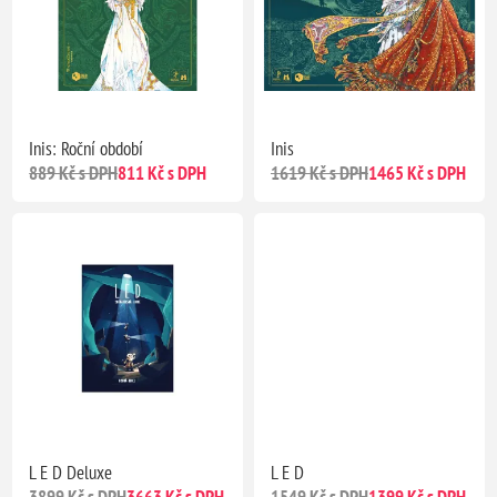
Inis: Roční období
Inis
889 Kč s DPH
811 Kč s DPH
1619 Kč s DPH
1465 Kč s DPH
Předobjednávka
Předobjednávka
Doprava ZDARMA
L E D Deluxe
L E D
3899 Kč s DPH
3663 Kč s DPH
1549 Kč s DPH
1399 Kč s DPH