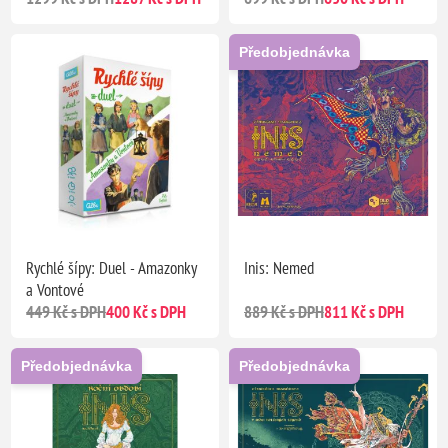
Předobjednávka
Rychlé šípy: Duel - Amazonky
Inis: Nemed
a Vontové
449 Kč s DPH
400 Kč s DPH
889 Kč s DPH
811 Kč s DPH
Předobjednávka
Předobjednávka