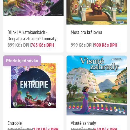
Břink! V katakombách -
Most pro královnu
Doupata a ztracené komnaty
899 Kč s DPH
765 Kč s DPH
999 Kč s DPH
900 Kč s DPH
Předobjednávka
Entropie
Visuté zahrady
1299 Kč s DPH
1287 Kč s DPH
699 Kč s DPH
630 Kč s DPH