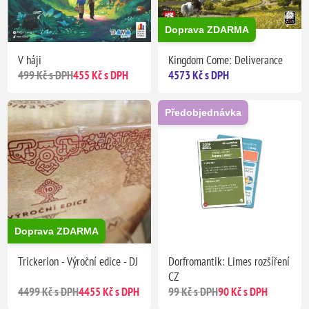
Doprava ZDARMA
V háji
Kingdom Come: Deliverance
499 Kč s DPH
455 Kč s DPH
4573 Kč s DPH
Předobjednávka
Doprava ZDARMA
Trickerion - Výroční edice - DJ
Dorfromantik: Limes rozšíření
CZ
4499 Kč s DPH
4455 Kč s DPH
99 Kč s DPH
90 Kč s DPH