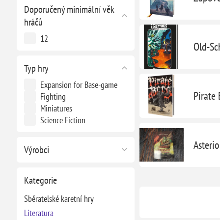
Doporučený minimální věk
hráčů
12
Old-Sc
Typ hry
Expansion for Base-game
Pirate
Fighting
Miniatures
Science Fiction
Asteri
Výrobci
Kategorie
Sběratelské karetní hry
Literatura