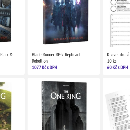
 Pack &
Blade Runner RPG: Replicant
Knave: druhá 
Rebellion
10 ks
1077 Kč s DPH
60 Kč s DPH