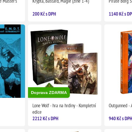
e Master’s
Krypta, Bastard, Magie (zine 1-4)
Pirate Borg S
200 Kč s DPH
1140 Kč s D
Doprava ZDARMA
Lone Wolf - hra na hrdiny - Kompletní
Outgunned - A
edice
2212 Kč s DPH
940 Kč s DP