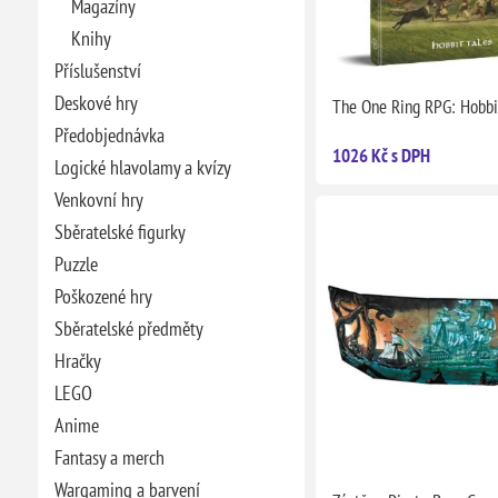
Magazíny
Knihy
Příslušenství
Deskové hry
The One Ring RPG: Hobbi
Předobjednávka
1026 Kč s DPH
Logické hlavolamy a kvízy
Venkovní hry
Sběratelské figurky
Puzzle
Poškozené hry
Sběratelské předměty
Hračky
LEGO
Anime
Fantasy a merch
Wargaming a barvení