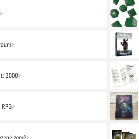
roum
ht: 2000
í RPG
ězené země