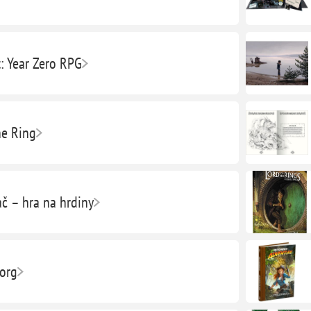
: Year Zero RPG
e Ring
ač – hra na hrdiny
org