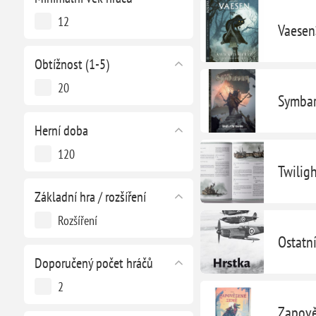
12
Vaesen
Obtížnost (1-5)
20
Symba
Herní doba
120
Twilig
Základní hra / rozšíření
Rozšíření
Ostatn
Doporučený počet hráčů
2
Zapov