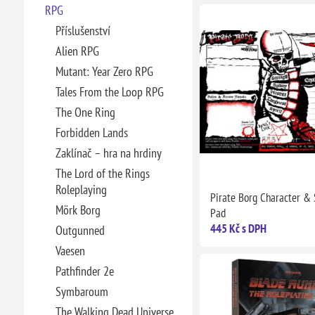
RPG
Příslušenství
Alien RPG
Mutant: Year Zero RPG
Tales From the Loop RPG
The One Ring
Forbidden Lands
Zaklínač – hra na hrdiny
The Lord of the Rings
Roleplaying
Pirate Borg Character & 
Mörk Borg
Pad
445 Kč s DPH
Outgunned
Vaesen
Pathfinder 2e
Symbaroum
The Walking Dead Universe