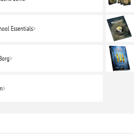
hool Essentials
 Borg
on