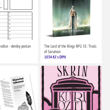
edice - deníky postav
The Lord of the Rings RPG 5E: Trials
of Saruman
1034 Kč s DPH