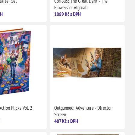
tarter Set
Coriolis: The Great Dark - The
Flowers of Algorab
PH
1089 Kč s DPH
ction Flicks Vol. 2
Outgunned: Adventure - Director
Screen
H
487 Kč s DPH