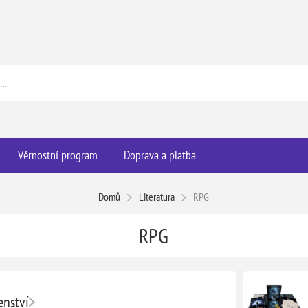
Věrnostní program
Doprava a platba
Domů
Literatura
RPG
RPG
enství