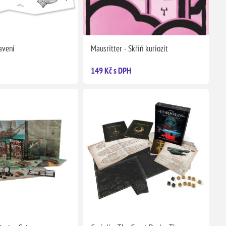
avení
Mausritter - Skříň kuriozit
149 Kč s DPH