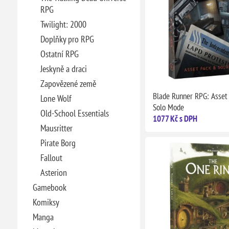
RPG
Twilight: 2000
Doplňky pro RPG
Ostatní RPG
Jeskyně a draci
Zapovězené země
Blade Runner RPG: Asset
Lone Wolf
Solo Mode
Old-School Essentials
1077 Kč s DPH
Mausritter
Pirate Borg
Fallout
Asterion
Gamebook
Komiksy
Manga