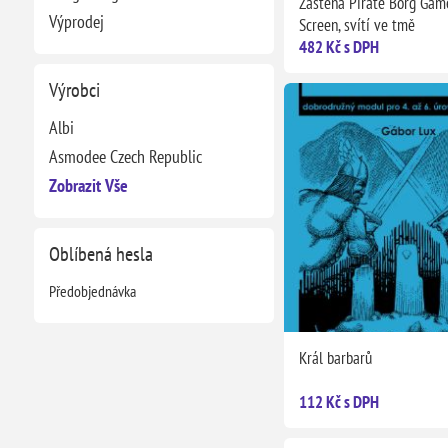
Zástěna Pirate Borg Gam
Výprodej
Screen, svítí ve tmě
482 Kč s DPH
Výrobci
Albi
Asmodee Czech Republic
Zobrazit Vše
Oblíbená hesla
Předobjednávka
Král barbarů
112 Kč s DPH