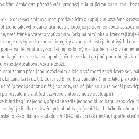
upujícím. V takovém případě vrátí prodávající kupujícímu kupní cenu bez
dárek, je darovací smlouva mezi prodávajícím a kupujícím uzavřena s roz
hledně takového dárku účinnosti a kupující je povinen spolu se zbožím 
né, znečištěné a vráceno v původním (originálním) obalu, který zajišťuje
patření je nezbytné k ochraně integrity a kompletnosti jednotlivých komp
í pouze nahlédnout a vyzkoušet jej podobným způsobem jako v kamenné pr
d bagů, surprise balení apod. (sběratelské karty a jiné, podrobněji viz d
pu náhody obsahovat vzácné zboží.
 není známa před jeho rozbalením a kde o vzácnosti zboží, které se v bal
y, Lorcana karty), L.O.L. Surprise Blind Bag panenky či jiné. Jako praktic
y určité (pravděpodobně nižší) hodnoty, stejně jako se ale (s menší pravd
e po rozbalení vrátit (od uzavřené smlouvy nelze odstoupit).
íce blind bagů najednou, případně vedle jednoho blind bagu nebo více bl
alení byť jediného z obsažených blind bagů (například balíčku Pokémon k
anského zákoníku a v souladu s § 1840 odst. c) tak nenáleží spotřebite