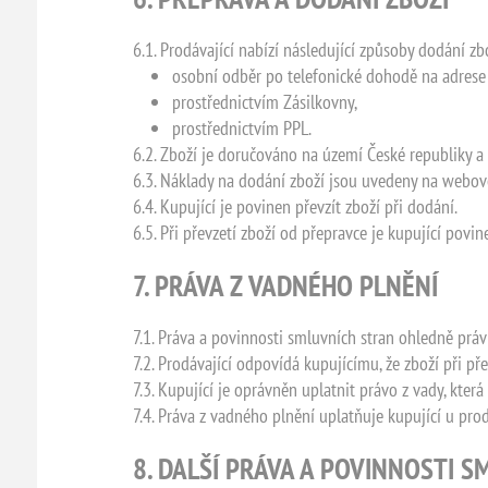
6.1. Prodávající nabízí následující způsoby dodání zb
osobní odběr po telefonické dohodě na adrese
prostřednictvím Zásilkovny,
prostřednictvím PPL.
6.2. Zboží je doručováno na území České republiky a
6.3. Náklady na dodání zboží jsou uvedeny na webové
6.4. Kupující je povinen převzít zboží při dodání.
6.5. Při převzetí zboží od přepravce je kupující pov
7. PRÁVA Z VADNÉHO PLNĚNÍ
7.1. Práva a povinnosti smluvních stran ohledně prá
7.2. Prodávající odpovídá kupujícímu, že zboží při př
7.3. Kupující je oprávněn uplatnit právo z vady, kter
7.4. Práva z vadného plnění uplatňuje kupující u pr
8. DALŠÍ PRÁVA A POVINNOSTI 