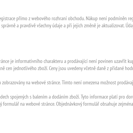
registrace přímo z webového rozhraní obchodu. Nákup není podmíněn regi
t správně a pravdivě všechny údaje a při jejich změně je aktualizovat. 
ránce je informativního charakteru a prodávající není povinen uzavřít k
ně cen jednotlivého zboží. Ceny jsou uvedeny včetně daně z přidané hodno
jsou zobrazovány na webové stránce. Tímto není omezena možnost prodávaj
dech spojených s balením a dodáním zboží. Tyto informace platí pro dor
ový formulář na webové stránce. Objednávkový formulář obsahuje zejména