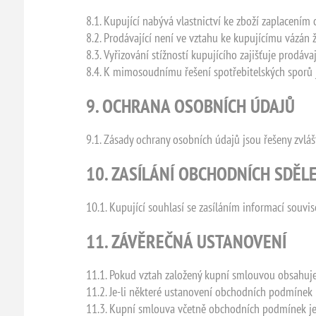
8.1. Kupující nabývá vlastnictví ke zboží zaplacením 
8.2. Prodávající není ve vztahu ke kupujícímu vázán
8.3. Vyřizování stížností kupujícího zajišťuje prodáv
8.4. K mimosoudnímu řešení spotřebitelských sporů 
9. OCHRANA OSOBNÍCH ÚDAJŮ
9.1. Zásady ochrany osobních údajů jsou řešeny zvl
10. ZASÍLÁNÍ OBCHODNÍCH SDĚL
10.1. Kupující souhlasí se zasíláním informací souvi
11. ZÁVĚREČNÁ USTANOVENÍ
11.1. Pokud vztah založený kupní smlouvou obsahuje 
11.2. Je-li některé ustanovení obchodních podmínek 
11.3. Kupní smlouva včetně obchodních podmínek je 