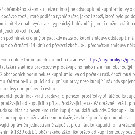
837 občanského zákoníku nelze mimo jiné odstoupit od kupní smlouvy o d
dodávce zboží, které podléhá rychlé zkáze, jakož i zboží, které bylo po
potřebitel z obalu vyňal a z hygienických důvodů jej není možné vrátit
 jejich původní obal.
ních podmínek či o jiný případ, kdy nelze od kupní smlouvy odstoupit, má
t do čtrnácti (14) dnů od převzetí zboží. Je-li předmětem smlouvy někol
něním online formuláře dostupného na adrese:
https://hrydoruky.cz/gue
lat také na adresu provozovny prodávajícího nebo na e-mail obchod@hr
5.2 obchodních podmínek se kupní smlouva od počátku ruší. Zboží musí b
. Odstoupí-li kupující od kupní smlouvy, nese kupující náklady spojené
ahu obvyklou poštovní cestou.
chodních podmínek vrátí prodávající peněžní prostředky přijáté od kupují
odávající od kupujícího přijal. Prodávající je taktéž oprávněn vrátit pln
ude souhlasit a nevzniknou tím kupujícímu další náklady. Odstoupí-li ku
ež mu kupující zboží vrátí nebo prokáže, že zboží prodávajícímu odeslal.
vající oprávněn jednostranně započíst proti nároku kupujícího na vrácení
ovením § 1829 odst. 1 občanského zákoníku právo od kupní smlouvy odsto