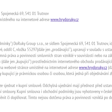
: Spojenecká 69, 541 01 Trutnov
místěného na internetové adrese
www.hrydoruky.cz
mínky") DoRuky Group s.r.o., se sídlem Spojenecká 69, 541 01 Trutnov, i
, oddíl C, vložka 55297(dále jen „prodávající"), upravují v souladu s us
emná práva a povinnosti smluvních stran vzniklé v souvislosti nebo na z
 (dále jen „kupující") prostřednictvím internetového obchodu prodávajíc
 na webové stránce umístěné na internetové adrese
www.hrydoruky.cz
(dá
 kupující je právnickou osobou či osobou, která jedná při objednávání z
ze sjednat v kupní smlouvě. Odchylná ujednání mají přednost před ust
ní smlouvy. Kupní smlouva i obchodní podmínky jsou vyhotoveny v české
nit či doplňovat. Tímto nejsou dotčena práva a povinnosti vzniklá po 