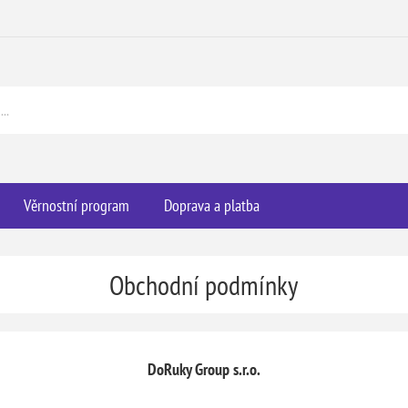
Věrnostní program
Doprava a platba
Obchodní podmínky
DoRuky Group s.r.o.