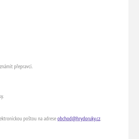
známit přepravci.
y.
elektronickou poštou na adrese
obchod@hrydoruky.cz
.