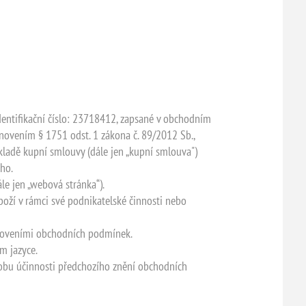
dentifikační číslo: 23718412, zapsané v obchodním
tanovením § 1751 odst. 1 zákona č. 89/2012 Sb.,
ákladě kupní smlouvy (dále jen „kupní smlouva")
ího.
le jen „webová stránka“).
boží v rámci své podnikatelské činnosti nebo
anoveními obchodních podmínek.
m jazyce.
dobu účinnosti předchozího znění obchodních