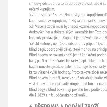
smlouvy odstoupit, a to až do doby převzetí zboží k
určený kupujícím.
5.7. Je-li společně se zbožím poskytnut kupujícímu 
kupní smlouvy kupujícím, pozbývá darovací smlouva o
5.8. Vrácené zboží musí být nepoškozené, neopotřebe
deskových her a sběratelských karetních her. Toto o
kontroly prodávajícím. Kupující je oprávněn do zbož
5.9 Od smlouvy nemůžete odstoupit v případě tzv. blin
blind bagů, podrobněji dále), které mohou na princi
Blind bagem se rozumí zboží, jehož konkrétní podoba
bagy patří např. sběratelské karty (např. Pokémon kart
balení můžete zjistit, že balení obsahuje běžné kart
kartu výrazně vyšší hodnoty. Proto takové zboží nelz
Blind boxem je zboží, které v sobě obsahuje buďto v
vaší strany dojde v případě koupě blind boxu k rozb
Blind bagy a blind boxy mají povahu losu podle obč
dle § 1829 a násl. občanského zákoníku.
6. PŘEPRAVA A DODÁNÍ ZBOŽÍ