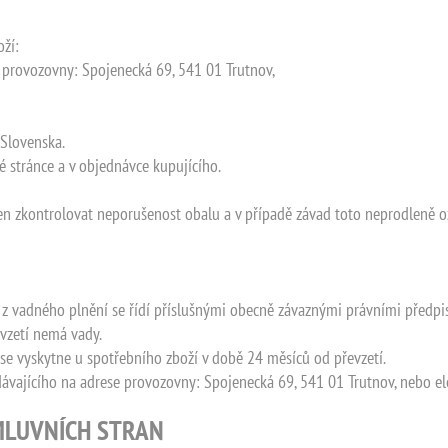
oží:
 provozovny: Spojenecká 69, 541 01 Trutnov,
 Slovenska.
 stránce a v objednávce kupujícího.
inen zkontrolovat neporušenost obalu a v případě závad toto neprodleně o
v z vadného plnění se řídí příslušnými obecně závaznými právními předpis
evzetí nemá vady.
á se vyskytne u spotřebního zboží v době 24 měsíců od převzetí.
odávajícího na adrese provozovny: Spojenecká 69, 541 01 Trutnov, nebo 
SMLUVNÍCH STRAN