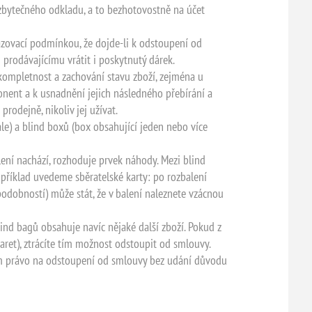
 zbytečného odkladu, a to bezhotovostně na účet
vazovací podmínkou, že dojde-li k odstoupení od
prodávajícímu vrátit i poskytnutý dárek.
 kompletnost a zachování stavu zboží, zejména u
onent a k usnadnění jejich následného přebírání a
odejně, nikoliv jej užívat.
ále) a blind boxů (box obsahující jeden nebo více
ení nachází, rozhoduje prvek náhody. Mezi blind
ký příklad uvedeme sběratelské karty: po rozbalení
ěpodobností) může stát, že v balení naleznete vzácnou
ind bagů obsahuje navíc nějaké další zboží. Pokud z
aret), ztrácíte tím možnost odstoupit od smlouvy.
lům právo na odstoupení od smlouvy bez udání důvodu