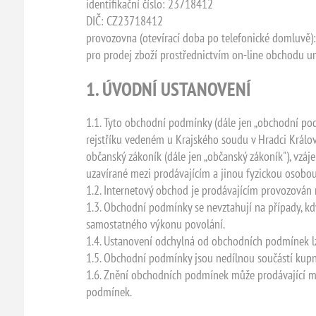
identifikační číslo: 23718412
DIČ: CZ23718412
provozovna (otevírací doba po telefonické domluvě)
pro prodej zboží prostřednictvím on-line obchodu u
1. ÚVODNÍ USTANOVENÍ
1.1. Tyto obchodní podmínky (dále jen „obchodní pod
rejstříku vedeném u Krajského soudu v Hradci Králové
občanský zákoník (dále jen „občanský zákoník"), vzáj
uzavírané mezi prodávajícím a jinou fyzickou osobou
1.2. Internetový obchod je prodávajícím provozován
1.3. Obchodní podmínky se nevztahují na případy, kdy
samostatného výkonu povolání.
1.4. Ustanovení odchylná od obchodních podmínek l
1.5. Obchodní podmínky jsou nedílnou součástí kup
1.6. Znění obchodních podmínek může prodávající mě
podmínek.