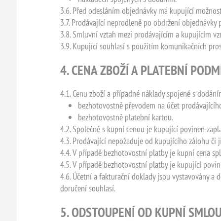
3.6. Před odesláním objednávky má kupující možnost z
3.7. Prodávající neprodleně po obdržení objednávky po
3.8. Smluvní vztah mezi prodávajícím a kupujícím v
3.9. Kupující souhlasí s použitím komunikačních pro
4. CENA ZBOŽÍ A PLATEBNÍ POD
4.1. Cenu zboží a případné náklady spojené s dodání
bezhotovostně převodem na účet prodávajícího
bezhotovostně platební kartou.
4.2. Společně s kupní cenou je kupující povinen zap
4.3. Prodávající nepožaduje od kupujícího zálohu či
4.4. V případě bezhotovostní platby je kupní cena s
4.5. V případě bezhotovostní platby je kupující povi
4.6. Účetní a fakturační doklady jsou vystavovány 
doručení souhlasí.
5. ODSTOUPENÍ OD KUPNÍ SMLO