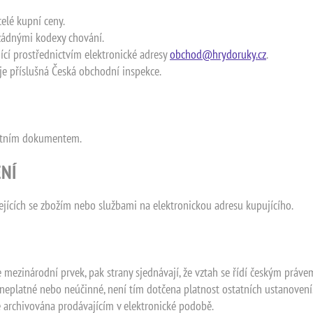
celé kupní ceny.
 žádnými kodexy chování.
ající prostřednictvím elektronické adresy
obchod@hrydoruky.cz
.
je příslušná Česká obchodní inspekce.
áštním dokumentem.
ENÍ
sejících se zbožím nebo službami na elektronickou adresu kupujícího.
mezinárodní prvek, pak strany sjednávají, že vztah se řídí českým práve
neplatné nebo neúčinné, není tím dotčena platnost ostatních ustanovení
archivována prodávajícím v elektronické podobě.