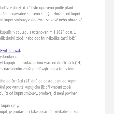
odávce zboží, které bylo upraveno podle přání
 dodání nenávratně smíseno s jiným zbožím, od kupní
 a od kupní smlouvy o dodávce zvukové nebo obrazové
 kupující v souladu s ustanovením § 1829 odst. 1
ik druhů zboží nebo dodání několika částí, běží
st-withdrawal
.
ydoruky.cz.
ýt kupujícím prodávajícímu vráceno do čtrnácti (14)
 s navrácením zboží prodávajícímu, a to i v tom
cího do čtrnácti (14) dnů od odstoupení od kupní
ění poskytnuté kupujícím již při vrácení zboží
pující od kupní smlouvy, prodávající není povinen
 kupní ceny.
upit, je prodávající také oprávněn kdykoliv od kupní