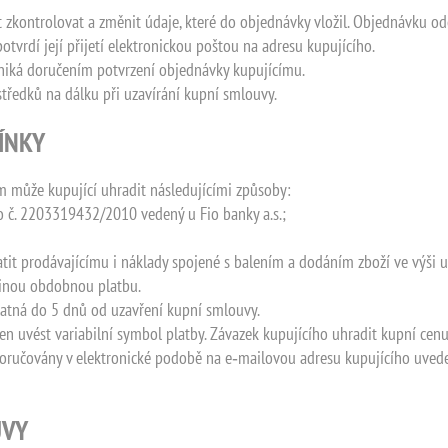
kontrolovat a změnit údaje, které do objednávky vložil. Objednávku odeš
tvrdí její přijetí elektronickou poštou na adresu kupujícího.
zniká doručením potvrzení objednávky kupujícímu.
středků na dálku při uzavírání kupní smlouvy.
MÍNKY
m může kupující uhradit následujícími způsoby:
 č. 2203319432/2010 vedený u Fio banky a.s.;
latit prodávajícímu i náklady spojené s balením a dodáním zboží ve výši 
 jinou obdobnou platbu.
platná do 5 dnů od uzavření kupní smlouvy.
nen uvést variabilní symbol platby. Závazek kupujícího uhradit kupní cenu
a doručovány v elektronické podobě na e‑mailovou adresu kupujícího uve
UVY