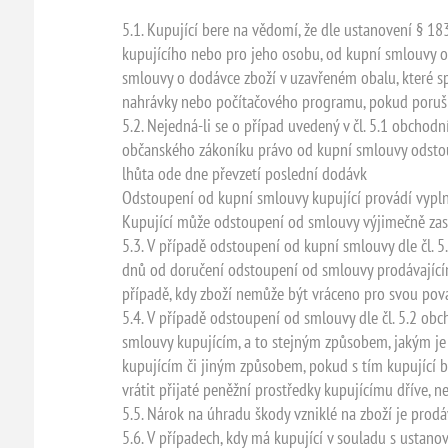
5.1. Kupující bere na vědomí, že dle ustanovení § 1
kupujícího nebo pro jeho osobu, od kupní smlouvy o 
smlouvy o dodávce zboží v uzavřeném obalu, které s
nahrávky nebo počítačového programu, pokud porušil
5.2. Nejedná-li se o případ uvedený v čl. 5.1 obchod
občanského zákoníku právo od kupní smlouvy odstoupi
lhůta ode dne převzetí poslední dodávk
Odstoupení od kupní smlouvy kupující provádí vypl
Kupující může odstoupení od smlouvy výjimečně zas
5.3. V případě odstoupení od kupní smlouvy dle čl. 
dnů od doručení odstoupení od smlouvy prodávajícímu
případě, kdy zboží nemůže být vráceno pro svou pov
5.4. V případě odstoupení od smlouvy dle čl. 5.2 ob
smlouvy kupujícím, a to stejným způsobem, jakým je pr
kupujícím či jiným způsobem, pokud s tím kupující b
vrátit přijaté peněžní prostředky kupujícímu dříve, n
5.5. Nárok na úhradu škody vzniklé na zboží je prodá
5.6. V případech, kdy má kupující v souladu s ustan