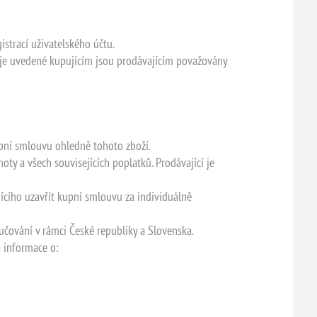
strací uživatelského účtu.
Údaje uvedené kupujícím jsou prodávajícím považovány
upní smlouvu ohledně tohoto zboží.
ty a všech souvisejících poplatků. Prodávající je
ícího uzavřít kupní smlouvu za individuálně
učování v rámci České republiky a Slovenska.
 informace o: