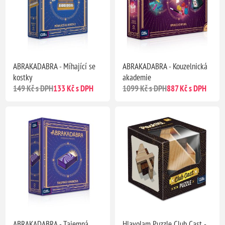
ABRAKADABRA - Míhající se
ABRAKADABRA - Kouzelnická
kostky
akademie
149 Kč s DPH
133 Kč s DPH
1099 Kč s DPH
887 Kč s DPH
ABRAKADABRA - Tajemná
Hlavolam Puzzle Club Cast -