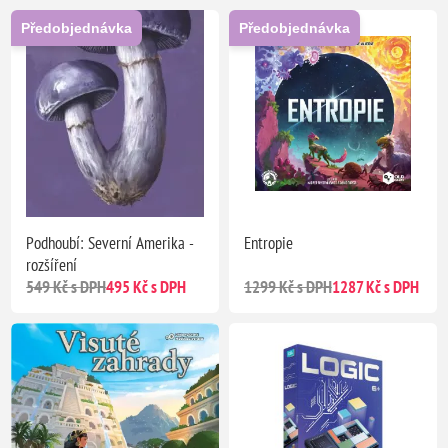
Předobjednávka
Předobjednávka
Podhoubí: Severní Amerika -
Entropie
rozšíření
549 Kč s DPH
495 Kč s DPH
1299 Kč s DPH
1287 Kč s DPH