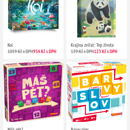
Koi
Krajina zvířat: Tep života
1059 Kč s DPH
954 Kč s DPH
139 Kč s DPH
123 Kč s DPH
Máš pět?
Barvy slov