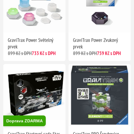
GraviTrax Power Světelný
GraviTrax Power Zvukový
prvek
prvek
899 Kč s DPH
733 Kč s DPH
899 Kč s DPH
759 Kč s DPH
Doprava ZDARMA
GraviTrax Startovní sada Star
GraviTrax PRO Šroubovice