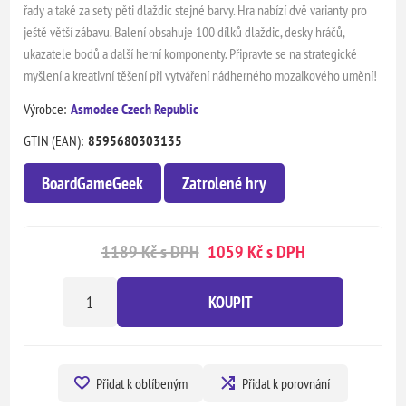
řady a také za sety pěti dlaždic stejné barvy. Hra nabízí dvě varianty pro
ještě větší zábavu. Balení obsahuje 100 dílků dlaždic, desky hráčů,
ukazatele bodů a další herní komponenty. Připravte se na strategické
myšlení a kreativní těšení při vytváření nádherného mozaikového umění!
Výrobce:
Asmodee Czech Republic
GTIN (EAN):
8595680303135
BoardGameGeek
Zatrolené hry
1189 Kč s DPH
1059 Kč s DPH
KOUPIT
Přidat k oblíbeným
Přidat k porovnání