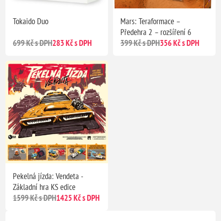
Tokaido Duo
Mars: Teraformace –
Předehra 2 – rozšíření 6
699 Kč s DPH
283 Kč s DPH
399 Kč s DPH
356 Kč s DPH
Pekelná jízda: Vendeta -
Základní hra KS edice
1599 Kč s DPH
1425 Kč s DPH