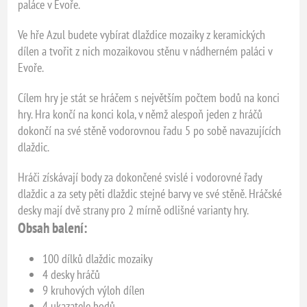
paláce v Evoře.
Ve hře Azul budete vybírat dlaždice mozaiky z keramických
dílen a tvořit z nich mozaikovou stěnu v nádherném paláci v
Evoře.
Cílem hry je stát se hráčem s největším počtem bodů na konci
hry. Hra končí na konci kola, v němž alespoň jeden z hráčů
dokončí na své stěně vodorovnou řadu 5 po sobě navazujících
dlaždic.
Hráči získávají body za dokončené svislé i vodorovné řady
dlaždic a za sety pěti dlaždic stejné barvy ve své stěně. Hráčské
desky mají dvě strany pro 2 mírně odlišné varianty hry.
Obsah balení:
100 dílků dlaždic mozaiky
4 desky hráčů
9 kruhových výloh dílen
4 ukazatele bodů