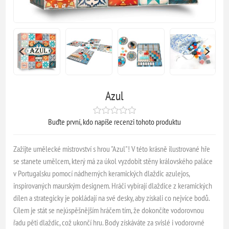
Azul
Buďte první, kdo napíše recenzi tohoto produktu
Zažijte umělecké mistrovství s hrou "Azul"! V této krásně ilustrované hře
se stanete umělcem, který má za úkol vyzdobit stěny královského paláce
v Portugalsku pomocí nádherných keramických dlaždic azulejos,
inspirovaných maurským designem. Hráči vybírají dlaždice z keramických
dílen a strategicky je pokládají na své desky, aby získali co nejvíce bodů.
Cílem je stát se nejúspěšnějším hráčem tím, že dokončíte vodorovnou
řadu pěti dlaždic, což ukončí hru. Body získáváte za svislé i vodorovné