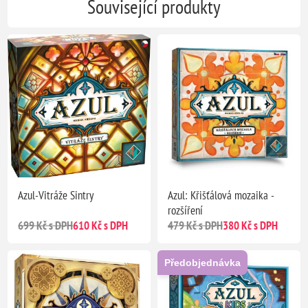
Související produkty
Azul-Vitráže Sintry
Azul: Křišťálová mozaika -
rozšíření
699 Kč s DPH
610 Kč s DPH
479 Kč s DPH
380 Kč s DPH
Předobjednávka