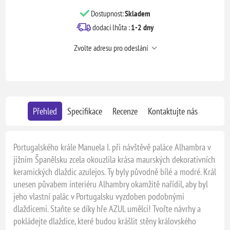
Dostupnost:
Skladem
dodací lhůta :
1-2 dny
Zvolte adresu pro odeslání
Přehled
Specifikace
Recenze
Kontaktujte nás
Portugalského krále Manuela I. při návštěvě paláce Alhambra v
jižním Španělsku zcela okouzlila krása maurských dekorativních
keramických dlaždic azulejos. Ty byly původně bílé a modré. Král
unesen půvabem interiéru Alhambry okamžitě nařídil, aby byl
jeho vlastní palác v Portugalsku vyzdoben podobnými
dlaždicemi. Staňte se díky hře AZUL umělci! Tvořte návrhy a
pokládejte dlaždice, které budou krášlit stěny královského