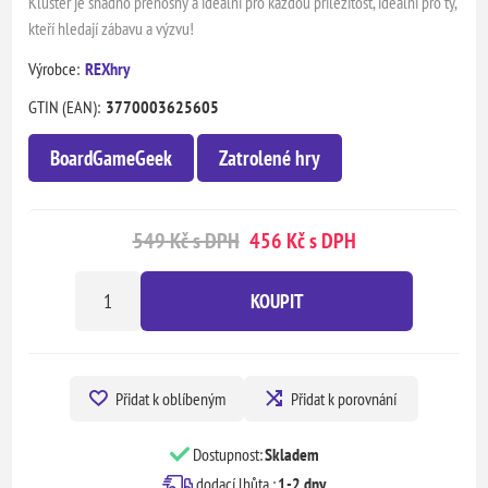
Kluster je snadno přenosný a ideální pro každou příležitost, ideální pro ty,
kteří hledají zábavu a výzvu!
Výrobce:
REXhry
GTIN (EAN):
3770003625605
BoardGameGeek
Zatrolené hry
549 Kč s DPH
456 Kč s DPH
KOUPIT
Přidat k oblíbeným
Přidat k porovnání
Dostupnost:
Skladem
dodací lhůta :
1-2 dny