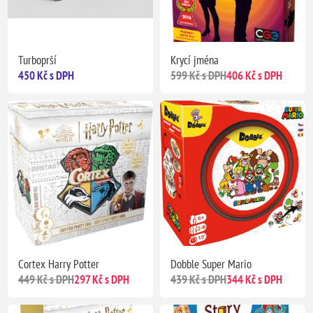
Turboprší
Krycí jména
450 Kč s DPH
599 Kč s DPH
406 Kč s DPH
Cortex Harry Potter
Dobble Super Mario
449 Kč s DPH
297 Kč s DPH
439 Kč s DPH
344 Kč s DPH