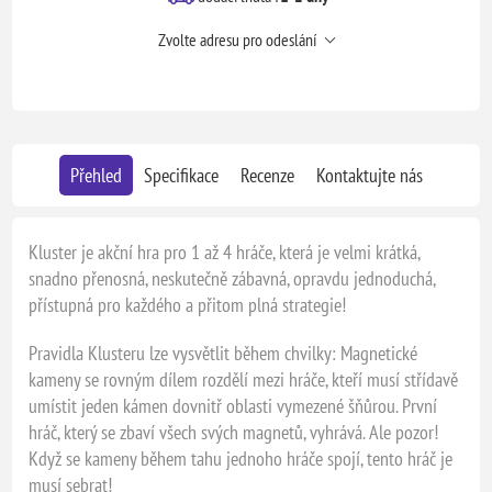
Zvolte adresu pro odeslání
Přehled
Specifikace
Recenze
Kontaktujte nás
Kluster je akční hra pro 1 až 4 hráče, která je velmi krátká,
snadno přenosná, neskutečně zábavná, opravdu jednoduchá,
přístupná pro každého a přitom plná strategie!
Pravidla Klusteru lze vysvětlit během chvilky: Magnetické
kameny se rovným dílem rozdělí mezi hráče, kteří musí střídavě
umístit jeden kámen dovnitř oblasti vymezené šňůrou. První
hráč, který se zbaví všech svých magnetů, vyhrává. Ale pozor!
Když se kameny během tahu jednoho hráče spojí, tento hráč je
musí sebrat!