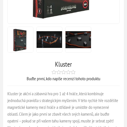
Kluster
Buďte první, kdo napíše recenzi tohoto produktu
Kluster je akční a zábavná hra pro 1 až 4 hráče, která kombinuje
jednoduchá pravidla s strategickým myšlením. V této rychlé hře rozdělíte
magnetické kameny mezi hráče a střídavě je umístíte do vymezené
oblasti. Cílem je jako první se zbavit všech svých kamenů, ale buďte
opatrní – pokud se při vašem tahu kameny spojí, musíte je sebrat zpět!