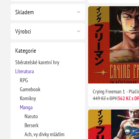
Skladem
Výrobci
Kategorie
Sběratelské karetní hry
Literatura
RPG
Gamebook
Crying Freeman 1 - Plačíc
Komiksy
449 Kč s DPH
362 Kč s D
Manga
Naruto
Berserk
Ach, vy dívky mládím