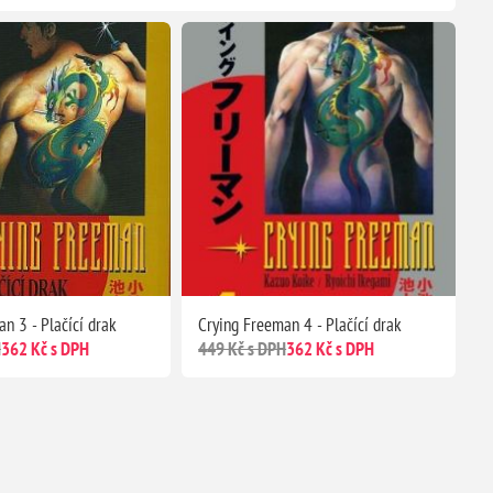
n 3 - Plačící drak
Crying Freeman 4 - Plačící drak
H
362 Kč s DPH
449 Kč s DPH
362 Kč s DPH