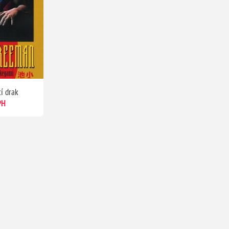
í drak
PH