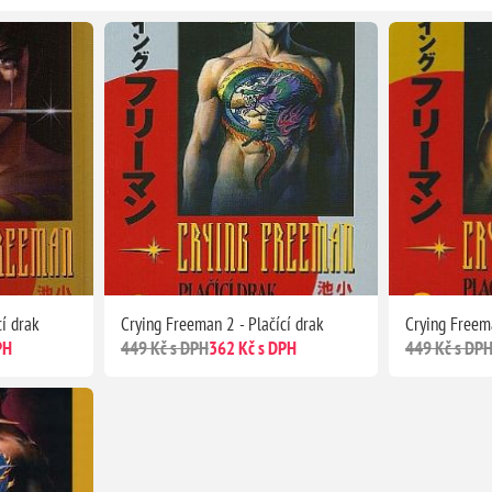
í drak
Crying Freeman 2 - Plačící drak
Crying Freema
PH
449 Kč s DPH
362 Kč s DPH
449 Kč s DP