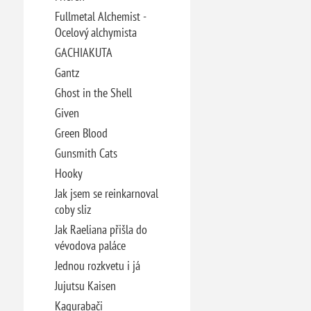
Fullmetal Alchemist -
Ocelový alchymista
GACHIAKUTA
Gantz
Ghost in the Shell
Given
Green Blood
Gunsmith Cats
Hooky
Jak jsem se reinkarnoval
coby sliz
Jak Raeliana přišla do
vévodova paláce
Jednou rozkvetu i já
Jujutsu Kaisen
Kagurabači