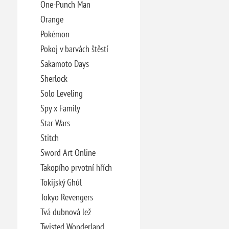
One-Punch Man
Orange
Pokémon
Pokoj v barvách štěstí
Sakamoto Days
Sherlock
Solo Leveling
Spy x Family
Star Wars
Stitch
Sword Art Online
Takopího prvotní hřích
Tokijský Ghúl
Tokyo Revengers
Tvá dubnová lež
Twisted Wonderland