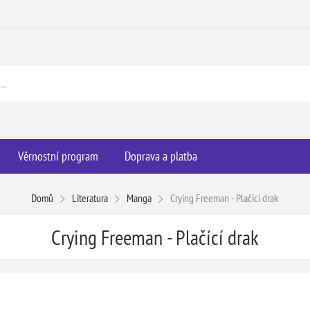
Věrnostní program
Doprava a platba
Domů
Literatura
Manga
Crying Freeman - Plačící drak
Crying Freeman - Plačící drak