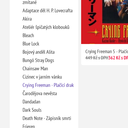
zmítané
Adaptace děl H. P. Lovecrafta
Akira
Ateliér špičatých klobouků
Bleach
Blue Lock
Crying Freeman 5 - Plačíc
Bojový anděl Alita
449 Kč s DPH
362 Kč s D
Bungó Stray Dogs
Chainsaw Man
Cizinec v jarním vánku
Crying Freeman - Plačící drak
Čarodějova nevěsta
Dandadan
Dark Souls
Death Note - Zápisník smrti
Frieren