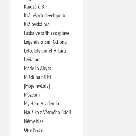
Kaidžú č. 8
Král všech developerů
Královská hra
Láska ve střihu cosplaye
Legenda o Sim Čchong
Léto, kdy umřel Hikaru
Leviatan
Made in Abyss
Mládí na hřišti
[Moje hvězda]
Muzeum
My Hero Academia
Naušika z Větrného údolí
Němý hlas
One Piece