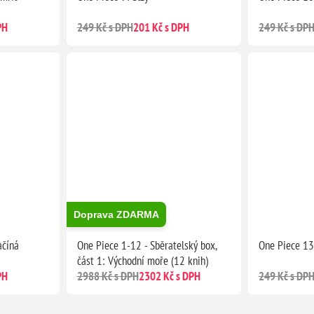
PH
249 Kč s DPH
201 Kč s DPH
249 Kč s DP
Doprava ZDARMA
ačíná
One Piece 1-12 - Sběratelský box,
One Piece 13:
část 1: Východní moře (12 knih)
PH
2988 Kč s DPH
2302 Kč s DPH
249 Kč s DP