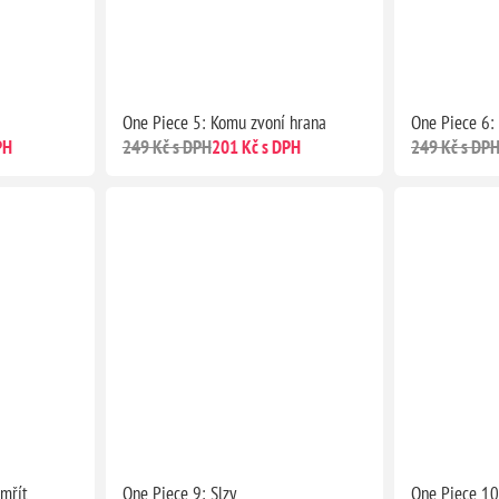
One Piece 5: Komu zvoní hrana
One Piece 6: 
PH
249 Kč s DPH
201 Kč s DPH
249 Kč s DP
mřít
One Piece 9: Slzy
One Piece 10: