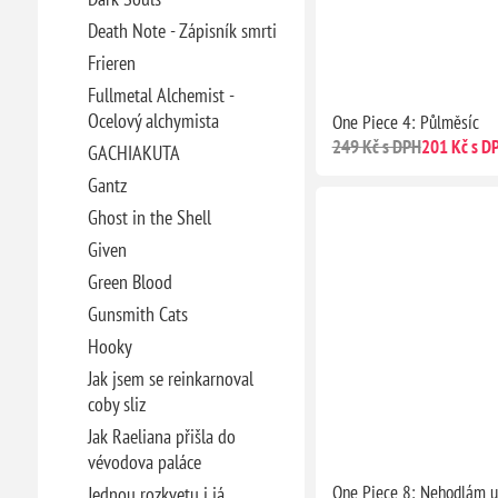
Death Note - Zápisník smrti
Frieren
Fullmetal Alchemist -
Ocelový alchymista
One Piece 4: Půlměsíc
249 Kč s DPH
201 Kč s D
GACHIAKUTA
Gantz
Ghost in the Shell
Given
Green Blood
Gunsmith Cats
Hooky
Jak jsem se reinkarnoval
coby sliz
Jak Raeliana přišla do
vévodova paláce
One Piece 8: Nehodlám u
Jednou rozkvetu i já