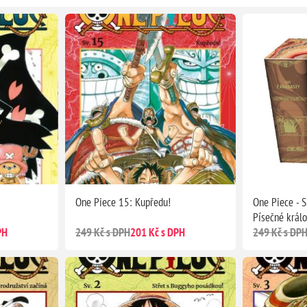
One Piece 15: Kupředu!
One Piece - S
Písečné králo
PH
249 Kč s DPH
201 Kč s DPH
249 Kč s DP