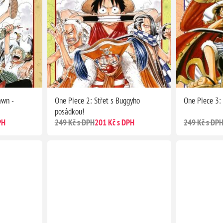
awn -
One Piece 2: Střet s Buggyho
One Piece 3: 
posádkou!
PH
249 Kč s DPH
201 Kč s DPH
249 Kč s DP