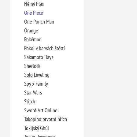
Němý hlas
One Piece
One-Punch Man
Orange
Pokémon
Pokoj v barvách štěstí
Sakamoto Days
Sherlock
Solo Leveling
Spy x Family
Star Wars
Stitch
Sword Art Online
Takopího prvotní hřích
Tokijský Ghúl
Tokyo Revengers