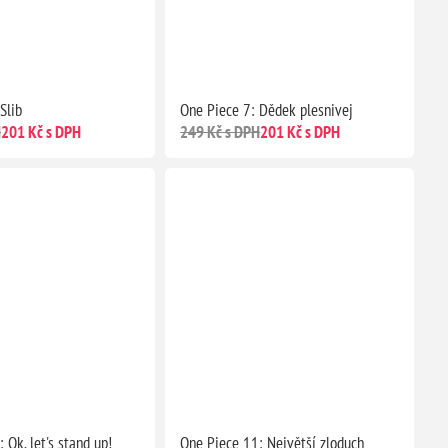
Slib
One Piece 7: Dědek plesnivej
H
201 Kč s DPH
249 Kč s DPH
201 Kč s DPH
 Ok, let's stand up!
One Piece 11: Největší zloduch