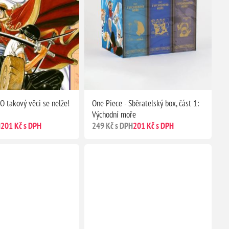
O takový věci se nelže!
One Piece - Sběratelský box, část 1:
Východní moře
H
201 Kč s DPH
249 Kč s DPH
201 Kč s DPH