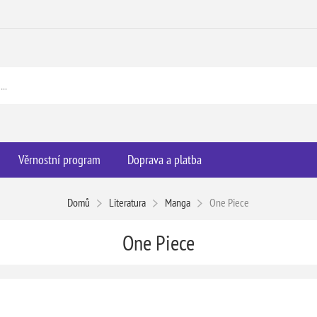
Věrnostní program
Doprava a platba
Domů
Literatura
Manga
One Piece
One Piece