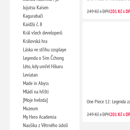
Jujutsu Kaisen
249 Kč s DPH
201 Kč s D
Kagurabači
Kaidžú č. 8
Král všech developerů
Královská hra
Láska ve střihu cosplaye
Legenda o Sim Čchong
Léto, kdy umřel Hikaru
Leviatan
Made in Abyss
Mládí na hřišti
[Moje hvězda]
One Piece 12: Legenda z
Muzeum
249 Kč s DPH
201 Kč s D
My Hero Academia
Naušika z Větrného údolí