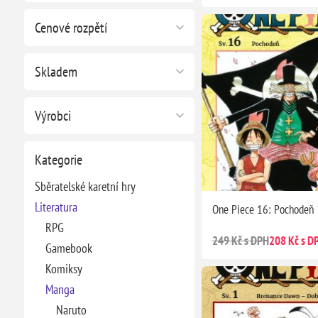
Cenové rozpětí
Skladem
Výrobci
Kategorie
Sběratelské karetní hry
Literatura
One Piece 16: Pochodeň
RPG
249 Kč s DPH
208 Kč s D
Gamebook
Komiksy
Manga
Naruto