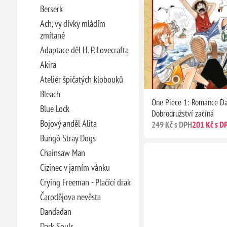
Berserk
Ach, vy dívky mládím
zmítané
Adaptace děl H. P. Lovecrafta
Akira
Ateliér špičatých klobouků
Bleach
One Piece 1: Romance D
Blue Lock
Dobrodružství začíná
Bojový anděl Alita
249 Kč s DPH
201 Kč s D
Bungó Stray Dogs
Chainsaw Man
Cizinec v jarním vánku
Crying Freeman - Plačící drak
Čarodějova nevěsta
Dandadan
Dark Souls