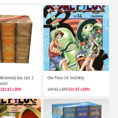
běratelský box, část 2:
One Piece 14: Instinkty
vství
H
201 Kč s DPH
249 Kč s DPH
201 Kč s DPH