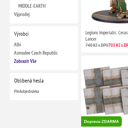
MIDDLE-EARTH
Výprodej
Legions Imperialis: Ceras
Výrobci
Lancer
Albi
740 Kč s DPH
703 Kč s D
Asmodee Czech Republic
Zobrazit Vše
Oblíbená hesla
Předobjednávka
Doprava ZDARMA