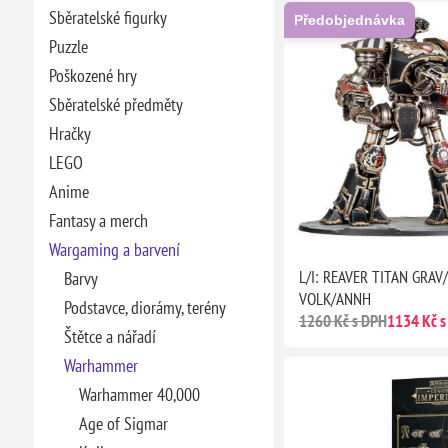
Sběratelské figurky
Předobjednávka
Puzzle
Poškozené hry
Sběratelské předměty
Hračky
LEGO
Anime
Fantasy a merch
Wargaming a barvení
L/I: REAVER TITAN GRAV
Barvy
VOLK/ANNH
Podstavce, diorámy, terény
1260 Kč s DPH
1134 Kč s
Štětce a nářadí
Warhammer
Warhammer 40,000
Age of Sigmar