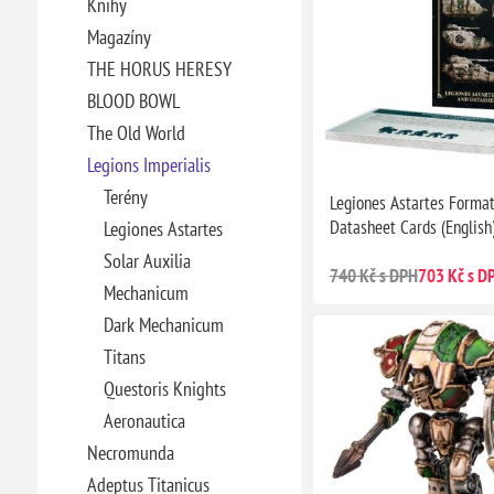
Knihy
Magazíny
THE HORUS HERESY
BLOOD BOWL
The Old World
Legions Imperialis
Terény
Legiones Astartes Forma
Datasheet Cards (English
Legiones Astartes
Solar Auxilia
740 Kč s DPH
703 Kč s D
Mechanicum
Dark Mechanicum
Titans
Questoris Knights
Aeronautica
Necromunda
Adeptus Titanicus