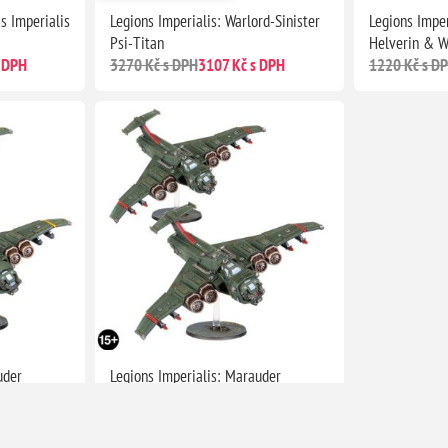
as Imperialis
Legions Imperialis: Warlord-Sinister
Legions Imper
Psi-Titan
Helverin & W
 DPH
3270 Kč s DPH
3107 Kč s DPH
1220 Kč s D
uder
Legions Imperialis: Marauder
Pathfinder Squadron
 DPH
1380 Kč s DPH
1311 Kč s DPH