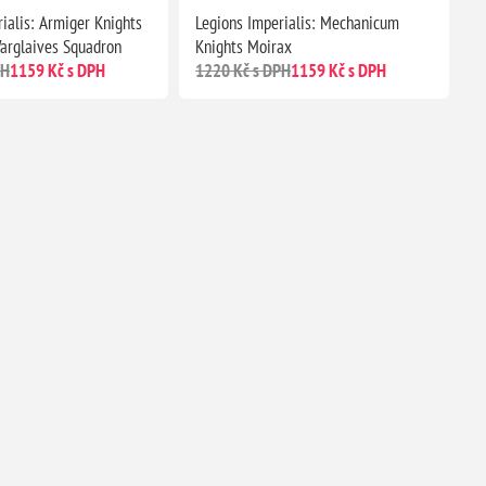
ialis: Armiger Knights
Legions Imperialis: Mechanicum
arglaives Squadron
Knights Moirax
PH
1159 Kč s DPH
1220 Kč s DPH
1159 Kč s DPH