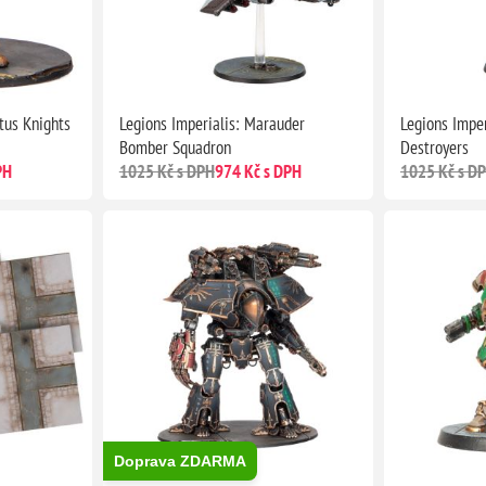
tus Knights
Legions Imperialis: Marauder
Legions Impe
Bomber Squadron
Destroyers
PH
1025 Kč s DPH
974 Kč s DPH
1025 Kč s D
Doprava ZDARMA