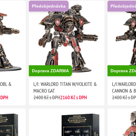
Předobjednávka
Předobjedn
Doprava ZDARMA
Doprava Z
/OBL &
L/I: WARLORD TITAN W/VOLKITE &
L/I:WARLOR
MACRO GAT
CANNON & B
 DPH
2400 Kč s DPH
2160 Kč s DPH
2400 Kč s D