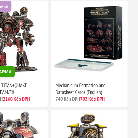
ávka
DARMA
D TITAN+QUAKE
Mechanicum Formation and
EAM/EX
Datasheet Cards (English)
PH
2160 Kč s DPH
740 Kč s DPH
703 Kč s DPH