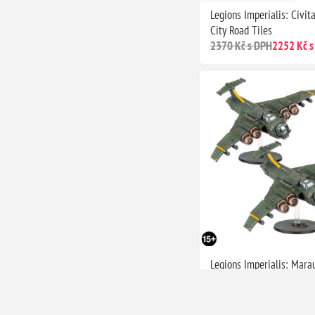
Legions Imperialis: Civit
City Road Tiles
2370 Kč s DPH
2252 Kč s
Legions Imperialis: Mara
Colossus Squadron
1380 Kč s DPH
1311 Kč s