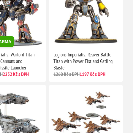
DARMA
ialis: Warlord Titan
Legions Imperialis: Reaver Battle
 Cannons and
Titan with Power Fist and Gatling
issile Launcher
Blaster
PH
2252 Kč s DPH
1260 Kč s DPH
1197 Kč s DPH