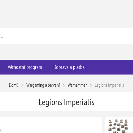
Věrnostní program
Doprava a platba
Domů
Wargaming a barvení
Warhammer
Legions Imperialis
Legions Imperialis