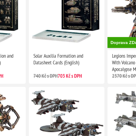
Doprava Z
tion and
Solar Auxilia Formation and
Legions Imper
)
Datasheet Cards (English)
With Volcano
Apocalypse M
PH
740 Kč s DPH
703 Kč s DPH
2370 Kč s D