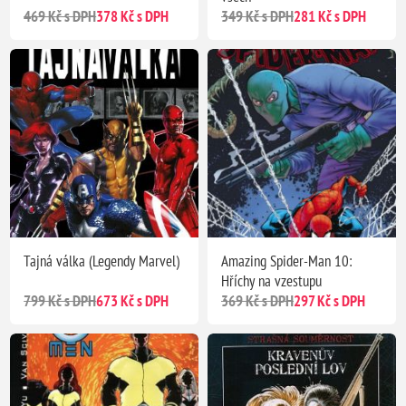
469 Kč s DPH
378 Kč s DPH
349 Kč s DPH
281 Kč s DPH
Tajná válka (Legendy Marvel)
Amazing Spider-Man 10:
Hříchy na vzestupu
799 Kč s DPH
673 Kč s DPH
369 Kč s DPH
297 Kč s DPH