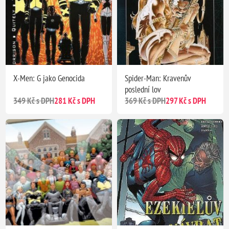
X-Men: G jako Genocida
Spider-Man: Kravenův
poslední lov
349 Kč s DPH
281 Kč s DPH
369 Kč s DPH
297 Kč s DPH