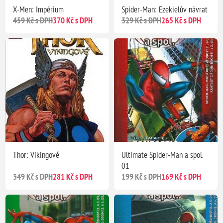
X-Men: Impérium
Spider-Man: Ezekielův návrat
459 Kč s DPH
370 Kč s DPH
329 Kč s DPH
265 Kč s DPH
Thor: Vikingové
Ultimate Spider-Man a spol.
01
349 Kč s DPH
281 Kč s DPH
199 Kč s DPH
169 Kč s DPH