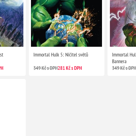
st
Immortal Hulk 5: Ničitel světů
Immortal Hul
Bannera
PH
349 Kč s DPH
281 Kč s DPH
349 Kč s DP