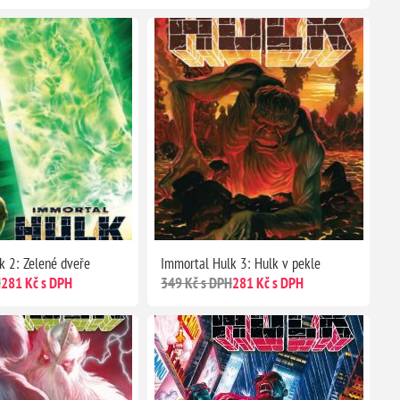
k 2: Zelené dveře
Immortal Hulk 3: Hulk v pekle
H
281 Kč s DPH
349 Kč s DPH
281 Kč s DPH