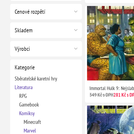
Cenové rozpětí
Skladem
Výrobci
Kategorie
Sběratelské karetní hry
Literatura
Immortal Hulk 9: Nejslab
349 Kč s DPH
281 Kč s D
RPG
Gamebook
Komiksy
Minecraft
Marvel