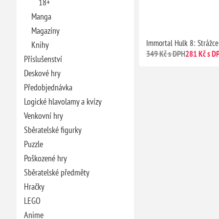
18+
Manga
Magazíny
Immortal Hulk 8: Strážce
Knihy
349 Kč s DPH
281 Kč s D
Příslušenství
Deskové hry
Předobjednávka
Logické hlavolamy a kvízy
Venkovní hry
Sběratelské figurky
Puzzle
Poškozené hry
Sběratelské předměty
Hračky
LEGO
Anime