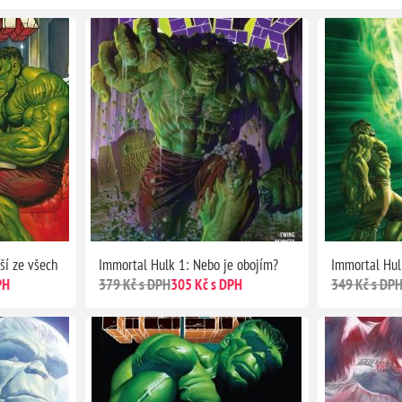
ší ze všech
Immortal Hulk 1: Nebo je obojím?
Immortal Hul
PH
379 Kč s DPH
305 Kč s DPH
349 Kč s DP