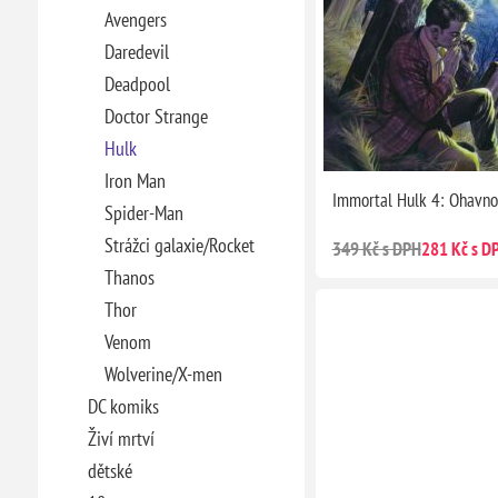
Avengers
Daredevil
Deadpool
Doctor Strange
Hulk
Iron Man
Immortal Hulk 4: Ohavno
Spider-Man
Strážci galaxie/Rocket
349 Kč s DPH
281 Kč s D
Thanos
Thor
Venom
Wolverine/X-men
DC komiks
Živí mrtví
dětské