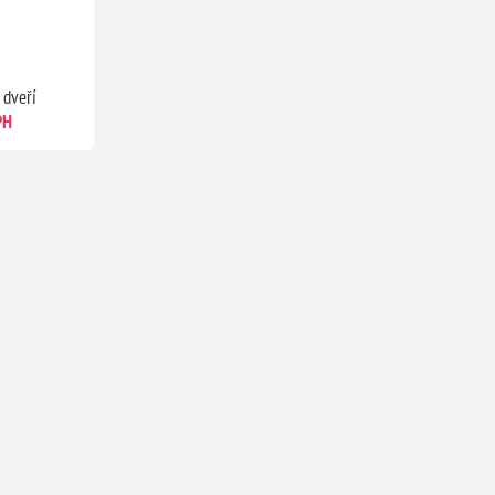
 dveří
PH