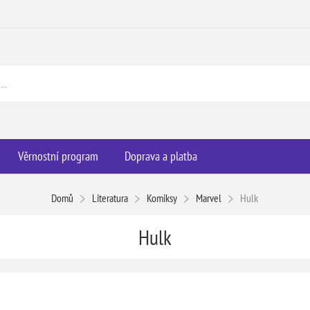
Věrnostní program
Doprava a platba
Domů
Literatura
Komiksy
Marvel
Hulk
Hulk