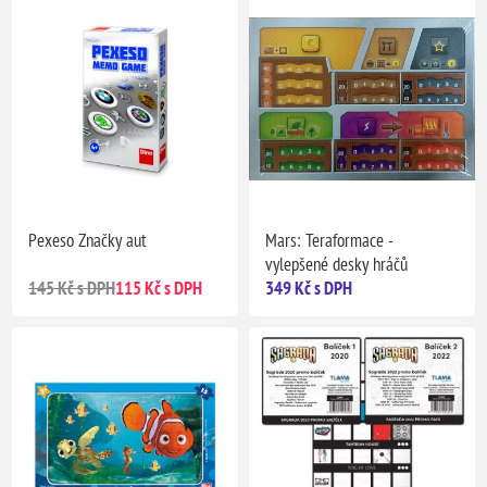
Pexeso Značky aut
Mars: Teraformace -
vylepšené desky hráčů
145 Kč s DPH
115 Kč s DPH
349 Kč s DPH