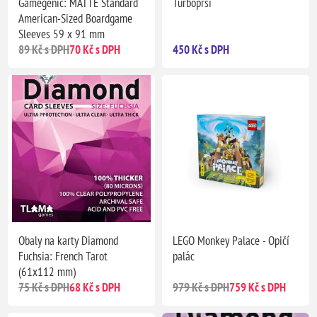
Gamegenic: MATTE Standard
Turboprší
American-Sized Boardgame
Sleeves 59 x 91 mm
89 Kč s DPH
70 Kč s DPH
450 Kč s DPH
Obaly na karty Diamond
LEGO Monkey Palace - Opičí
Fuchsia: French Tarot
palác
(61x112 mm)
75 Kč s DPH
68 Kč s DPH
979 Kč s DPH
759 Kč s DPH