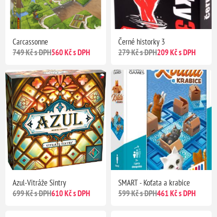
Carcassonne
Černé historky 3
749 Kč s DPH
560 Kč s DPH
279 Kč s DPH
209 Kč s DPH
Azul-Vitráže Sintry
SMART - Koťata a krabice
699 Kč s DPH
610 Kč s DPH
599 Kč s DPH
461 Kč s DPH