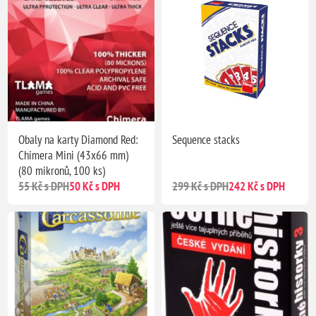
Obaly na karty Diamond Red:
Sequence stacks
Chimera Mini (43x66 mm)
(80 mikronů, 100 ks)
55 Kč s DPH
50 Kč s DPH
299 Kč s DPH
242 Kč s DPH