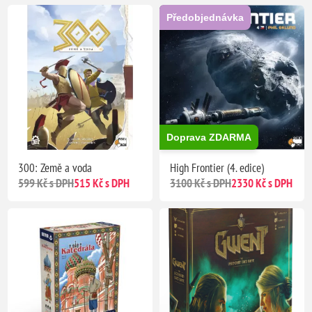
Předobjednávka
Doprava ZDARMA
300: Země a voda
High Frontier (4. edice)
599 Kč s DPH
515 Kč s DPH
3100 Kč s DPH
2330 Kč s DPH