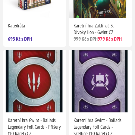
Katedrála
Karetní hra Zaklínač 3:
Divoký Hon - Gwint CZ
693 Kč s DPH
999 Kč s DPH
979 Kč s DPH
Karetní hra Gwint - Ballads
Karetní hra Gwint - Ballads
Legendary Foil Cards - Příšery
Legendary Foil Cards -
(10 karet) CZ
Skellige (10 karet) CZ