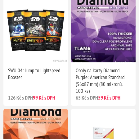
SWU 04: Jump to Lightspeed -
Obaly na karty Diamond
Booster
Purple: American Standard
(56x87 mm) (80 mikronů,
100 ks)
126 Kč s DPH
99 Kč s DPH
65 Kč s DPH
59 Kč s DPH