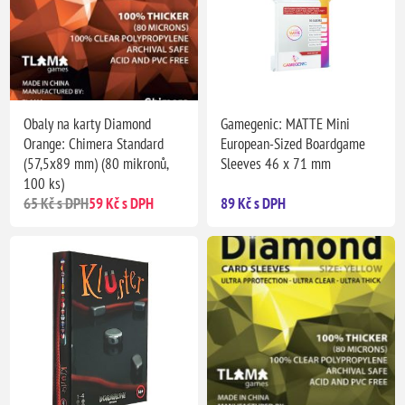
Obaly na karty Diamond
Gamegenic: MATTE Mini
Orange: Chimera Standard
European-Sized Boardgame
(57,5x89 mm) (80 mikronů,
Sleeves 46 x 71 mm
100 ks)
65 Kč s DPH
59 Kč s DPH
89 Kč s DPH