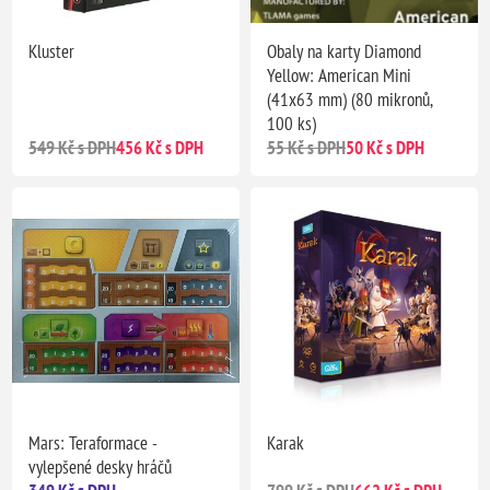
Kluster
Obaly na karty Diamond
Yellow: American Mini
(41x63 mm) (80 mikronů,
100 ks)
549 Kč s DPH
456 Kč s DPH
55 Kč s DPH
50 Kč s DPH
Mars: Teraformace -
Karak
vylepšené desky hráčů