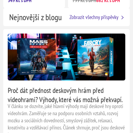
349 Kč s DPH
799 Kč s DPH
662 Kč s DPH
Nejnovější z blogu
Zobrazit všechny příspěvky
Proč dát přednost deskovým hrám před
videohrami? Výhody, které vás možná překvapí.
V článku se dozvíte, jaké hlavní výhody mají deskové hry oproti
videohrám. Zaměřuje se na podporu osobních vztahů, rozvoj
mozku a sociálních dovedností, smyslový zážitek, relaxaci,
kreativitu a vzdělávací přínos. Článek shrnuje, proč jsou deskové