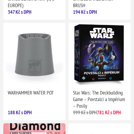
EUROPE)
BRUSH
347 Kč s DPH
194 Kč s DPH
WARHAMMER WATER POT
Star Wars: The Deckbuilding
Game – Povstalci a Impérium
– Posily
188 Kč s DPH
999 Kč s DPH
781 Kč s DPH