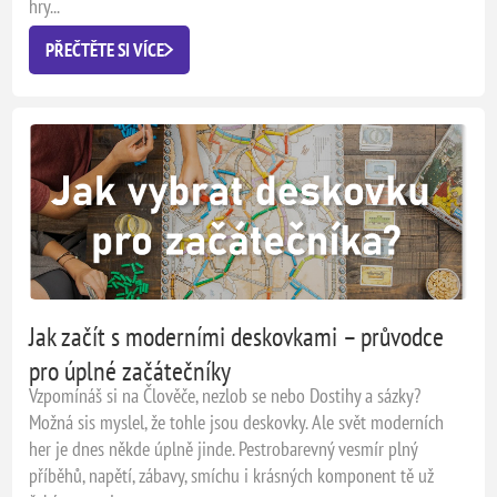
hry...
PŘEČTĚTE SI VÍCE
Jak začít s moderními deskovkami – průvodce
pro úplné začátečníky
Vzpomínáš si na Člověče, nezlob se nebo Dostihy a sázky?
Možná sis myslel, že tohle jsou deskovky. Ale svět moderních
her je dnes někde úplně jinde. Pestrobarevný vesmír plný
příběhů, napětí, zábavy, smíchu i krásných komponent tě už