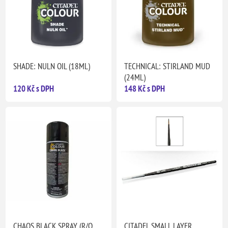
SHADE: NULN OIL (18ML)
TECHNICAL: STIRLAND MUD
(24ML)
120 Kč s DPH
148 Kč s DPH
CHAOS BLACK SPRAY (R/O
CITADEL SMALL LAYER