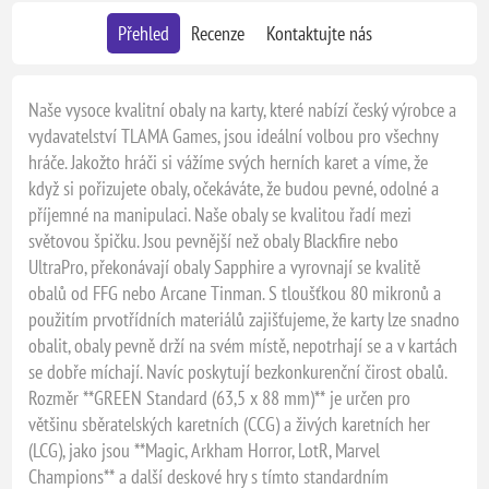
Přehled
Recenze
Kontaktujte nás
Naše vysoce kvalitní obaly na karty, které nabízí český výrobce a
vydavatelství TLAMA Games, jsou ideální volbou pro všechny
hráče. Jakožto hráči si vážíme svých herních karet a víme, že
když si pořizujete obaly, očekáváte, že budou pevné, odolné a
příjemné na manipulaci. Naše obaly se kvalitou řadí mezi
světovou špičku. Jsou pevnější než obaly Blackfire nebo
UltraPro, překonávají obaly Sapphire a vyrovnají se kvalitě
obalů od FFG nebo Arcane Tinman. S tloušťkou 80 mikronů a
použitím prvotřídních materiálů zajišťujeme, že karty lze snadno
obalit, obaly pevně drží na svém místě, nepotrhají se a v kartách
se dobře míchají. Navíc poskytují bezkonkurenční čirost obalů.
Rozměr **GREEN Standard (63,5 x 88 mm)** je určen pro
většinu sběratelských karetních (CCG) a živých karetních her
(LCG), jako jsou **Magic, Arkham Horror, LotR, Marvel
Champions** a další deskové hry s tímto standardním