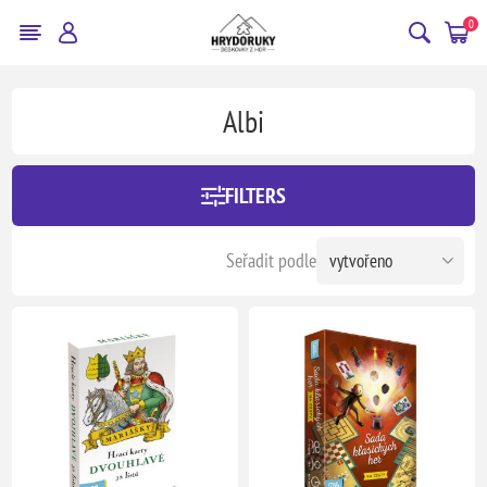
0
Albi
FILTERS
Seřadit podle