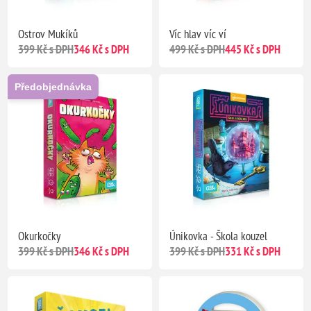
Ostrov Mukíků
Víc hlav víc ví
399 Kč s DPH
346 Kč s DPH
499 Kč s DPH
445 Kč s DPH
Předobjednávka
Okurkočky
Únikovka - Škola kouzel
399 Kč s DPH
346 Kč s DPH
399 Kč s DPH
331 Kč s DPH