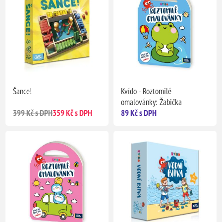
Šance!
Kvído - Roztomilé
omalovánky: Žabička
399 Kč s DPH
359 Kč s DPH
89 Kč s DPH