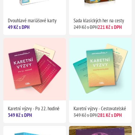
Dvouhlavé mariášové karty
Sada klasických her na cesty
49 Kč s DPH
249 Kč s DPH
221 Kč s DPH
Karetní výzvy - Po 22. hodině
Karetní výzvy - Cestovatelské
349 Kč s DPH
349 Kč s DPH
281 Kč s DPH