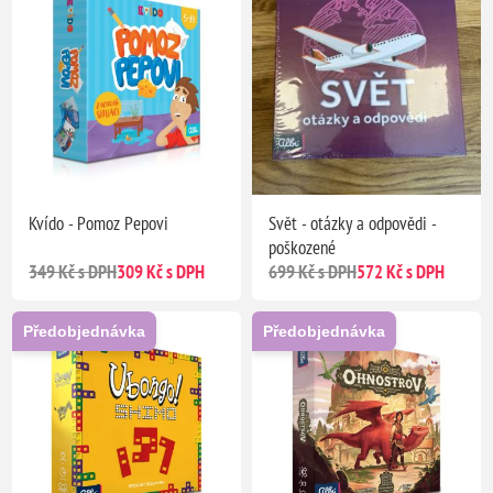
Kvído - Pomoz Pepovi
Svět - otázky a odpovědi -
poškozené
349 Kč s DPH
309 Kč s DPH
699 Kč s DPH
572 Kč s DPH
Předobjednávka
Předobjednávka