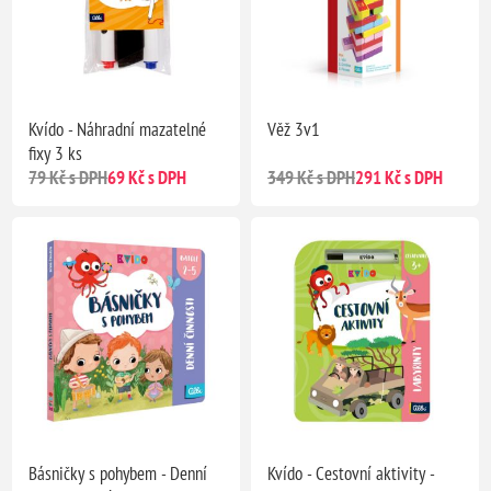
Kvído - Náhradní mazatelné
Věž 3v1
fixy 3 ks
79 Kč s DPH
69 Kč s DPH
349 Kč s DPH
291 Kč s DPH
Básničky s pohybem - Denní
Kvído - Cestovní aktivity -