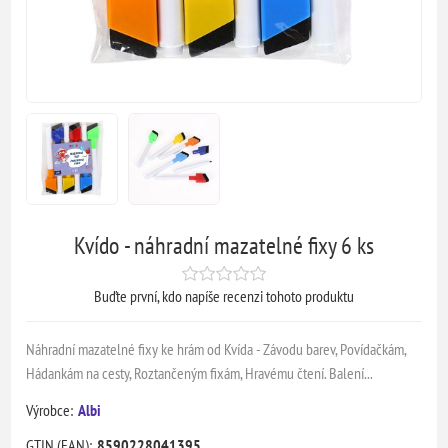
Kvído - náhradní mazatelné fixy 6 ks
Buďte první, kdo napíše recenzi tohoto produktu
Náhradní mazatelné fixy ke hrám od Kvída - Závodu barev, Povídačkám,
Hádankám na cesty, Roztančeným fixám, Hravému čtení. Balení...
Výrobce:
Albi
GTIN (EAN):
8590228041395