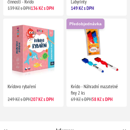
činnosti - Kvído
Labyrinty
139 Kč s DPH
136 Kč s DPH
149 Kč s DPH
Předobjednávka
Kvídovo rybaření
Kvído - Náhradní mazatelné
fixy 2 ks
249 Kč s DPH
207 Kč s DPH
69 Kč s DPH
58 Kč s DPH