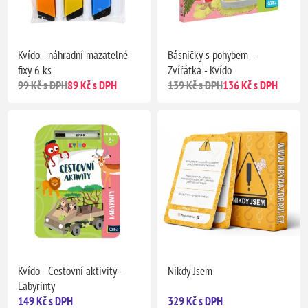
Kvído - náhradní mazatelné
Básničky s pohybem -
fixy 6 ks
Zvířátka - Kvído
99 Kč s DPH
89 Kč s DPH
139 Kč s DPH
136 Kč s DPH
Kvído - Cestovní aktivity -
Nikdy Jsem
Labyrinty
149 Kč s DPH
329 Kč s DPH