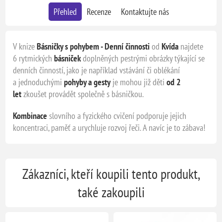
Přehled
Recenze
Kontaktujte nás
V knize
Básničky s pohybem - Denní činnosti
od
Kvída
najdete
6 rytmických
básniček
doplněných pestrými obrázky týkající se
denních činností, jako je například vstávání či oblékání
a jednoduchými
pohyby a gesty
je mohou již děti
od 2
let
zkoušet provádět společně s básničkou.
Kombinace
slovního a fyzického cvičení podporuje jejich
koncentraci, paměť a urychluje rozvoj řeči. A navíc je to zábava!
Zákazníci, kteří koupili tento produkt,
také zakoupili