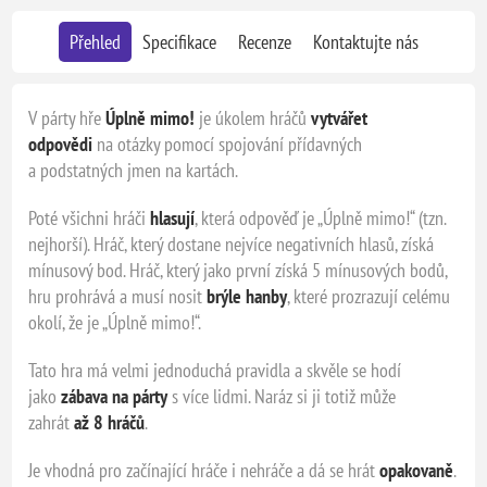
Přehled
Specifikace
Recenze
Kontaktujte nás
V párty hře
Úplně mimo!
je úkolem hráčů
vytvářet
odpovědi
na otázky pomocí spojování přídavných
a podstatných jmen na kartách.
Poté všichni hráči
hlasují
, která odpověď je „Úplně mimo!“ (tzn.
nejhorší). Hráč, který dostane nejvíce negativních hlasů, získá
mínusový bod. Hráč, který jako první získá 5 mínusových bodů,
hru prohrává a musí nosit
brýle hanby
, které prozrazují celému
okolí, že je „Úplně mimo!“.
Tato hra má velmi jednoduchá pravidla a skvěle se hodí
jako
zábava na párty
s více lidmi. Naráz si ji totiž může
zahrát
až 8 hráčů
.
Je vhodná pro začínající hráče i nehráče a dá se hrát
opakovaně
.