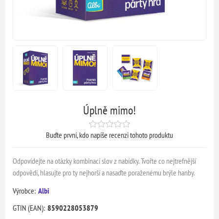
Úplně mimo!
Buďte první, kdo napíše recenzi tohoto produktu
Odpovídejte na otázky kombinací slov z nabídky. Tvořte co nejtrefnější
odpovědi, hlasujte pro ty nejhorší a nasaďte poraženému brýle hanby.
Výrobce:
Albi
GTIN (EAN):
8590228053879