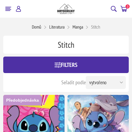
0
Domů
Literatura
Manga
Stitch
Stitch
FILTERS
Seřadit podle
Předobjednávka