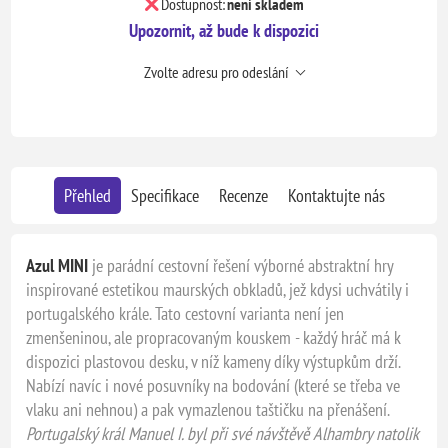
Dostupnost:
není skladem
Upozornit, až bude k dispozici
Zvolte adresu pro odeslání
Přehled
Specifikace
Recenze
Kontaktujte nás
Azul
MINI
je parádní cestovní řešení výborné abstraktní hry
inspirované estetikou maurských obkladů, jež kdysi uchvátily i
portugalského krále. Tato cestovní varianta není jen
zmenšeninou, ale propracovaným kouskem - každý hráč má k
dispozici plastovou desku, v níž kameny díky výstupkům drží.
Nabízí navíc i nové posuvníky na bodování (které se třeba ve
vlaku ani nehnou) a pak vymazlenou taštičku na přenášení.
Portugalský král Manuel I. byl při své návštěvě Alhambry natolik