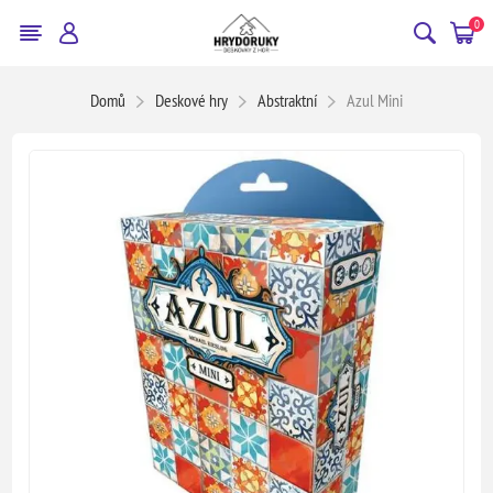
0
Domů
Deskové hry
Abstraktní
Azul Mini