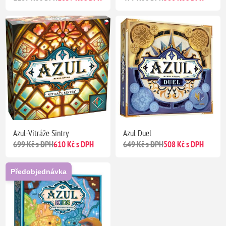
Azul-Vitráže Sintry
Azul Duel
699 Kč s DPH
610 Kč s DPH
649 Kč s DPH
508 Kč s DPH
Předobjednávka