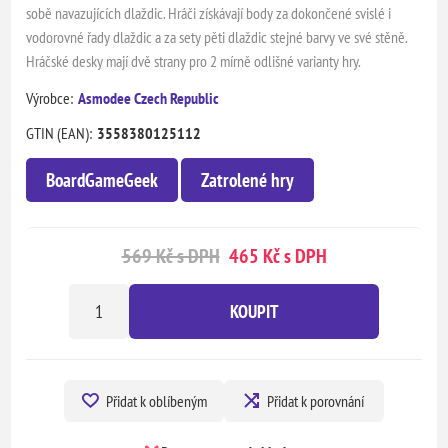
sobě navazujících dlaždic. Hráči získávají body za dokončené svislé i
vodorovné řady dlaždic a za sety pěti dlaždic stejné barvy ve své stěně.
Hráčské desky mají dvě strany pro 2 mírně odlišné varianty hry.
Výrobce:
Asmodee Czech Republic
GTIN (EAN):
3558380125112
BoardGameGeek
Zatrolené hry
569 Kč s DPH
465 Kč s DPH
KOUPIT
Přidat k oblíbeným
Přidat k porovnání