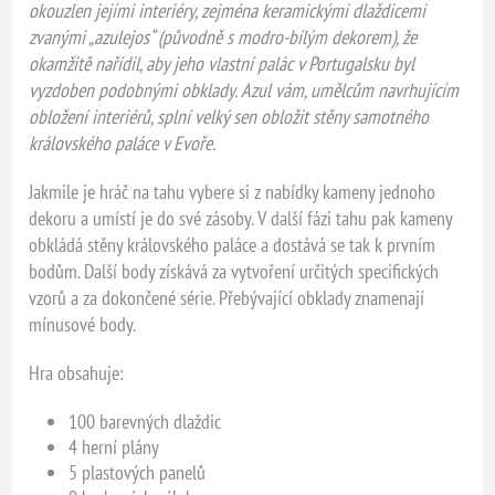
okouzlen jejími interiéry, zejména keramickými dlaždicemi
zvanými „azulejos“ (původně s modro-bílým dekorem), že
okamžitě nařídil, aby jeho vlastní palác v Portugalsku byl
vyzdoben podobnými obklady. Azul vám, umělcům navrhujícím
obložení interiérů, splní velký sen obložit stěny samotného
královského paláce v Evoře.
Jakmile je hráč na tahu vybere si z nabídky kameny jednoho
dekoru a umístí je do své zásoby. V další fázi tahu pak kameny
obkládá stěny královského paláce a dostává se tak k prvním
bodům. Další body získává za vytvoření určitých specifických
vzorů a za dokončené série. Přebývající obklady znamenají
mínusové body.
Hra obsahuje:
100 barevných dlaždic
4 herní plány
5 plastových panelů