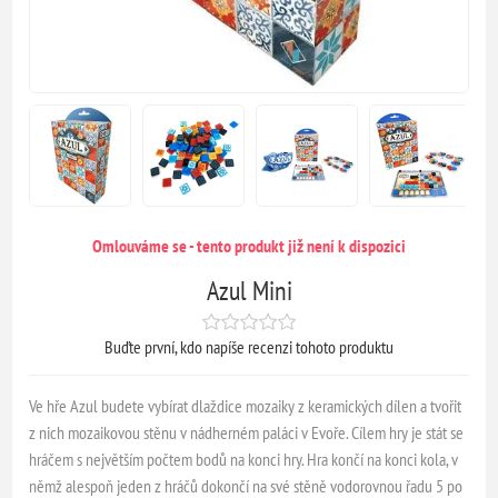
Omlouváme se - tento produkt již není k dispozici
Azul Mini
Buďte první, kdo napíše recenzi tohoto produktu
Ve hře Azul budete vybírat dlaždice mozaiky z keramických dílen a tvořit
z nich mozaikovou stěnu v nádherném paláci v Evoře. Cílem hry je stát se
hráčem s největším počtem bodů na konci hry. Hra končí na konci kola, v
němž alespoň jeden z hráčů dokončí na své stěně vodorovnou řadu 5 po