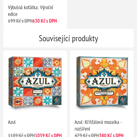
Výbušná koťátka: Výroční
edice
699 Kč s DPH
630 Kč s DPH
Související produkty
Azul
Azul: Křišťálová mozaika -
rozšíření
1189 Kč s DPH
1059 Kč s DPH
479 Kč s DPH
380 Kč s DPH