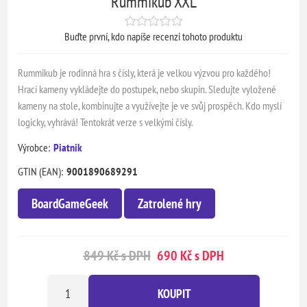
Rummikub XXL
Buďte první, kdo napíše recenzi tohoto produktu
Rummikub je rodinná hra s čísly, která je velkou výzvou pro každého!
Hrací kameny vykládejte do postupek, nebo skupin. Sledujte vyložené
kameny na stole, kombinujte a využívejte je ve svůj prospěch. Kdo myslí
logicky, vyhrává! Tentokrát verze s velkými čísly.
Výrobce:
Piatnik
GTIN (EAN):
9001890689291
BoardGameGeek
Zatrolené hry
849 Kč s DPH
690 Kč s DPH
KOUPIT