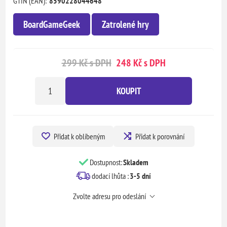
GTIN (EAN):
8590228044648
BoardGameGeek
Zatrolené hry
299 Kč s DPH
248 Kč s DPH
KOUPIT
Přidat k oblíbeným
Přidat k porovnání
Dostupnost:
Skladem
dodací lhůta :
3-5 dní
Zvolte adresu pro odeslání