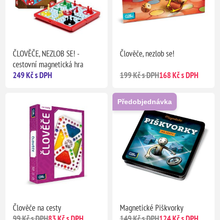
ČLOVĚČE, NEZLOB SE! -
Člověče, nezlob se!
cestovní magnetická hra
249 Kč s DPH
199 Kč s DPH
168 Kč s DPH
Předobjednávka
Člověče na cesty
Magnetické Piškvorky
99 Kč s DPH
83 Kč s DPH
149 Kč s DPH
124 Kč s DPH