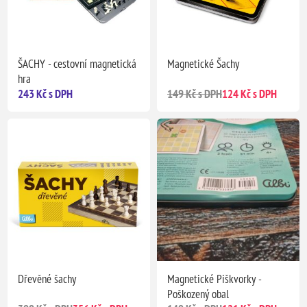
ŠACHY - cestovní magnetická
Magnetické Šachy
hra
243 Kč s DPH
149 Kč s DPH
124 Kč s DPH
Dřevěné šachy
Magnetické Piškvorky -
Poškozený obal