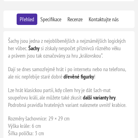
Přehled
Specifikace
Recenze
Kontaktujte nás
Šachy jsou jedna z nejoblíbenějších a nejznámějších logických
her vůbec.
Šachy
si získaly nespočet příznivců různého věku
a právem jsou tak označovány za hru „královskou“.
Dají se dnes samozřejmě hrát i po internetu nebo na telefonu,
ale nic nepřebije staré dobré
dřevěné figurky
!
Lze hrát klasickou partii, kdy cílem hry je dát šach-mat
soupeřovu králi, ale můžete také zkusit
další varianty hry
.
Podrobná pravidla hratelných variant naleznete uvnitř krabice.
Rozměry šachovnice: 29 × 29 cm
Výška krále: 6 cm
Šířka políčka: 3 cm