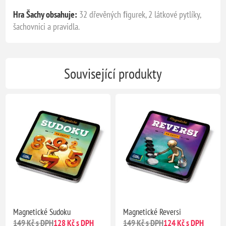
Hra Šachy obsahuje:
32 dřevěných ﬁgurek, 2 látkové pytlíky,
šachovnici a pravidla.
Související produkty
Magnetické Sudoku
Magnetické Reversi
149 Kč s DPH
128 Kč s DPH
149 Kč s DPH
124 Kč s DPH