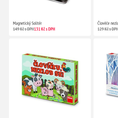
Magnetický Solitér
Člověče nezl
149 Kč s DPH
131 Kč s DPH
129 Kč s DP