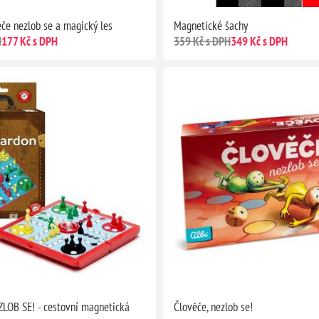
ěče nezlob se a magický les
Magnetické šachy
H
177 Kč s DPH
359 Kč s DPH
349 Kč s DPH
LOB SE! - cestovní magnetická
Člověče, nezlob se!