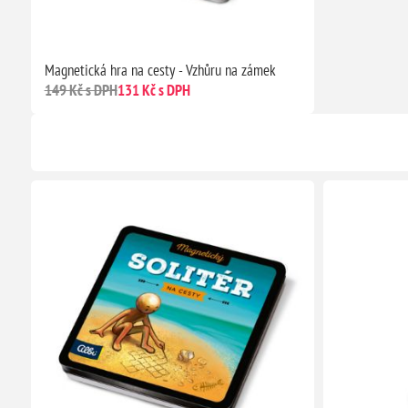
Magnetická hra na cesty - Vzhůru na zámek
149 Kč s DPH
131 Kč s DPH