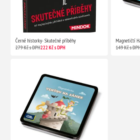
Černé historky- Skutečné příběhy
Magnetičtí H
279 Kč s DPH
222 Kč s DPH
149 Kč s DP