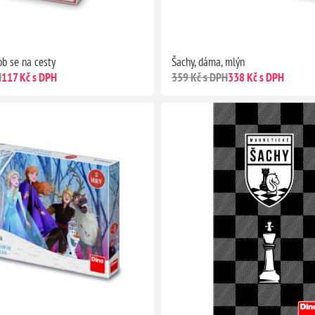
ob se na cesty
Šachy, dáma, mlýn
H
117 Kč s DPH
359 Kč s DPH
338 Kč s DPH