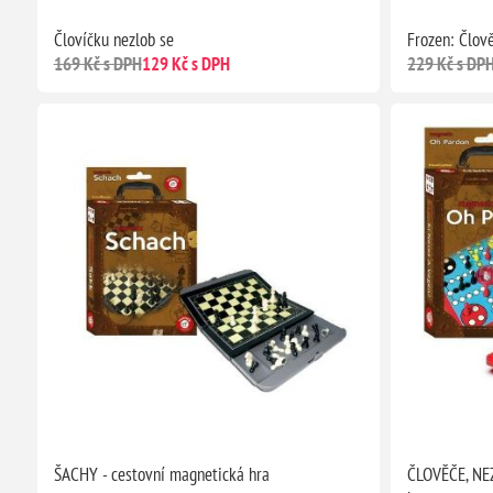
Človíčku nezlob se
Frozen: Člov
169 Kč s DPH
129 Kč s DPH
229 Kč s DP
ŠACHY - cestovní magnetická hra
ČLOVĚČE, NEZ