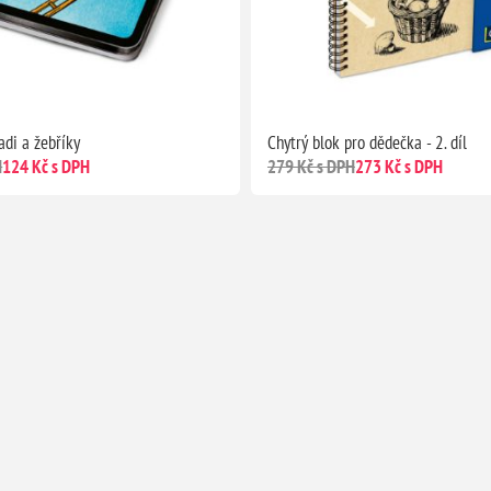
adi a žebříky
Chytrý blok pro dědečka - 2. díl
H
124 Kč s DPH
279 Kč s DPH
273 Kč s DPH