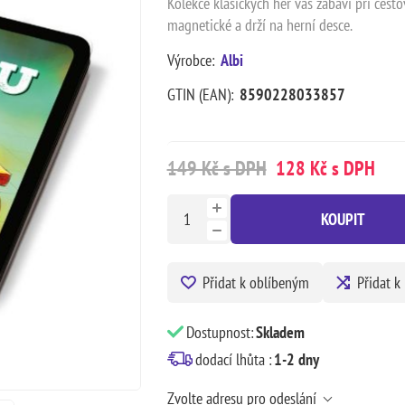
Kolekce klasických her vás zabaví při cest
magnetické a drží na herní desce.
Výrobce:
Albi
GTIN (EAN):
8590228033857
149 Kč s DPH
128 Kč s DPH
KOUPIT
Přidat k oblíbeným
Přidat k
Dostupnost:
Skladem
dodací lhůta :
1-2 dny
Zvolte adresu pro odeslání