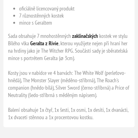
oficiálně licencovaný produkt
7 různostěnných kostek
mince s Geraltem
Sada obsahuje 7 mnohostěnných
zaklínačských
kostek ve stylu
Bílého vlka
Geralta z Rivie
, kterou využijete nejen při hraní her
na hrdiny jako je The Witcher RPG. Součástí sady je sběratelská
mince s portrétem Geralta (⌀ 3cm).
Kosty jsou v nabídce ve 4 barvách: The White Wolf (perleťovo-
hnědá), The Monster Slayer (měděno-stříbrná), The Roach's
companion (hnědo-bílá), Silver Sword (černo-stříbrná) a Price of
Neutrality (šedo-stříbrná s měděným nápisem).
Balení obsahuje 1x čtyř, 1x šesti, 1x osmi, 1x desíti, 1x dvanácti,
1x dvaceti stěnnou a 1x procentovou kostku.