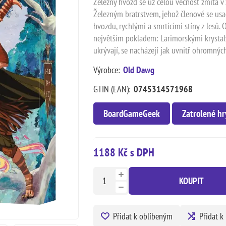
Železný hvozd se už celou věčnost zmítá v
Železným bratrstvem, jehož členové se usa
hvozdu, rychlými a smrtícími stíny z lesů. 
největším pokladem: Larimorskými krystaly
ukrývají, se nacházejí jak uvnitř ohromnýc
Výrobce:
Old Dawg
GTIN (EAN):
0745314571968
BoardGameGeek
Zatrolené hr
1188 Kč s DPH
KOUPIT
Přidat k oblíbeným
Přidat k