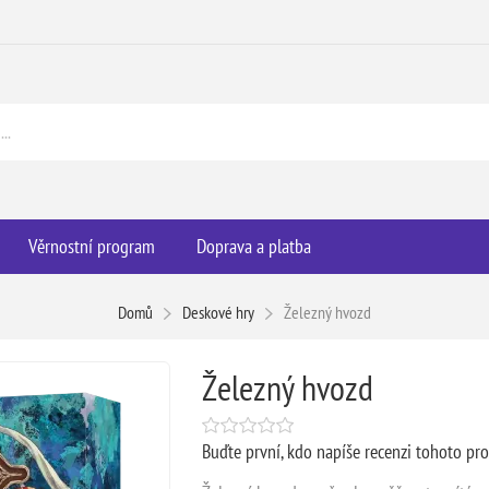
Věrnostní program
Doprava a platba
Domů
Deskové hry
Železný hvozd
Železný hvozd
Buďte první, kdo napíše recenzi tohoto pr