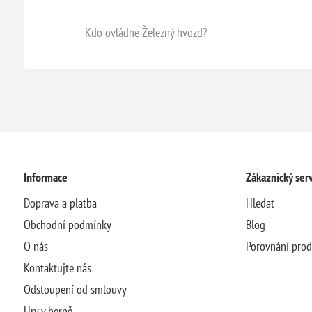
Kdo ovládne Železný hvozd?
Informace
Zákaznický serv
Doprava a platba
Hledat
Obchodní podmínky
Blog
O nás
Porovnání pro
Kontaktujte nás
Odstoupení od smlouvy
Hry v herně