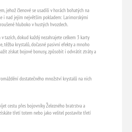
m, jehož členové se usadili v horách bohatých na
 ale i nad jejím největším pokladem: Larimorskými
oztroušené hluboko v hustých hvozdech.
m v tazích, dokud každý nezahrajete celkem 3 karty
oje, těžba krystalů, dočasné pasivní efekty a mnoho
žit získat bojové bonusy, způsobit i odvrátit ztráty a
hromáždění dostatečného množství krystalů na nich
íjet cestu přes bojovníky Železného bratrstva a
skáte třetí totem nebo jako velitel postavíte třetí