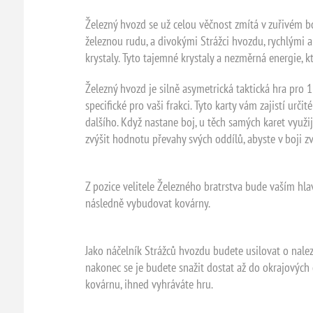
Železný hvozd se už celou věčnost zmítá v zuřivém b
železnou rudu, a divokými Strážci hvozdu, rychlými a
krystaly. Tyto tajemné krystaly a nezměrná energie, 
Železný hvozd je silně asymetrická taktická hra pro 1
specifické pro vaši frakci. Tyto karty vám zajistí urč
dalšího. Když nastane boj, u těch samých karet využij
zvýšit hodnotu převahy svých oddílů, abyste v boji zví
Z pozice velitele Železného bratrstva bude vaším hl
následně vybudovat kovárny.
Jako náčelník Strážců hvozdu budete usilovat o nalez
nakonec se je budete snažit dostat až do okrajových o
kovárnu, ihned vyhráváte hru.