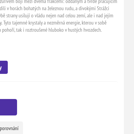
 zuřivém boji mezi dvěma frakcemi: oddaným a tvrdě pracujícím
dili v horách bohatých na železnou rudu, a divokými Strážci
Obě strany usilují o vládu nejen nad celou zemí, ale i nad jejím
. Tyto tajemné krystaly a nezměrná energie, kterou v sobě
h pohoří, tak i roztroušené hluboko v hustých hvozdech.
y
 porovnání