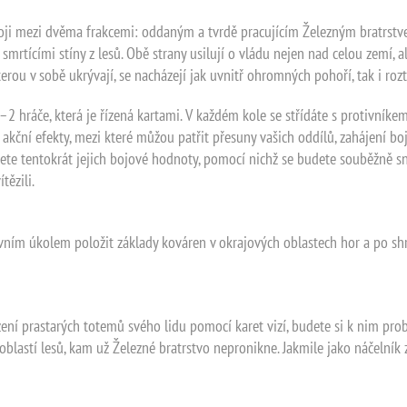
oji mezi dvěma frakcemi: oddaným a tvrdě pracujícím Železným bratrstve
 smrtícími stíny z lesů. Obě strany usilují o vládu nejen nad celou zemí,
kterou v sobě ukrývají, se nacházejí jak uvnitř ohromných pohoří, tak i r
–2 hráče, která je řízená kartami. V každém kole se střídáte s protivníke
ité akční efekty, mezi které můžou patřit přesuny vašich oddílů, zahájení b
ete tentokrát jejich bojové hodnoty, pomocí nichž se budete souběžně sna
tězili.
avním úkolem položit základy kováren v okrajových oblastech hor a po s
ení prastarých totemů svého lidu pomocí karet vizí, budete si k nim prob
blastí lesů, kam už Železné bratrstvo nepronikne. Jakmile jako náčelník zí