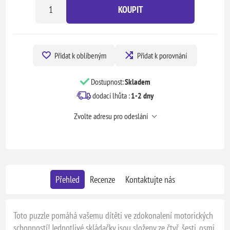
KOUPIT
Přidat k oblíbeným
Přidat k porovnání
Dostupnost:
Skladem
dodací lhůta :
1-2 dny
Zvolte adresu pro odeslání
Přehled
Recenze
Kontaktujte nás
Toto puzzle pomáhá vašemu dítěti ve zdokonalení motorických
schopností! Jednotlivé skládačky jsou složeny ze čtyř, šesti, osmi