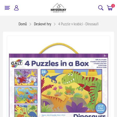
0
Domů
Deskové hry
4 Puzzle v krabici - Dinosauři