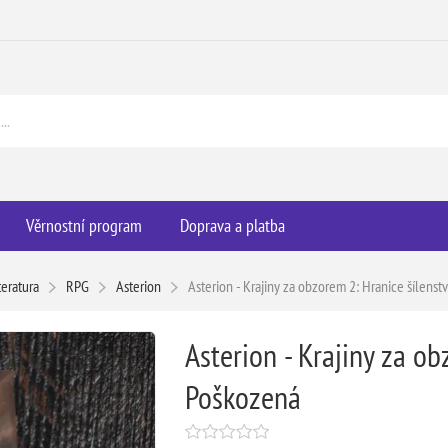
Věrnostní program
Doprava a platba
teratura
RPG
Asterion
Asterion - Krajiny za obzorem 2: Hranice šílenst
Asterion - Krajiny za ob
Poškozená