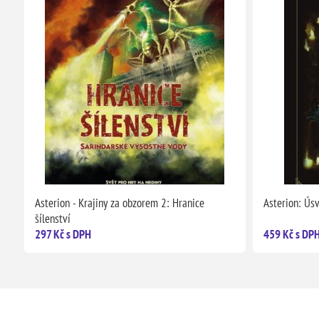
Asterion - Krajiny za obzorem 2: Hranice
Asterion: Ús
šílenství
297 Kč s DPH
459 Kč s DP