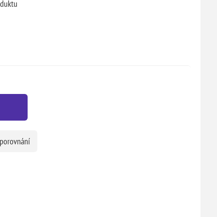
oduktu
 porovnání