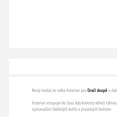
Nový modul ze světa Asterion pro
Dračí doupě
a dalš
Asterion vstupuje do času, kdy kohorty skřetů táhnou
vyznavačům falešných kultů a prastarých božstev.