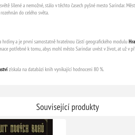
ve světě šílené a nemožné, stálo v těchto časech pyšné mesto Sarindar. M
 rozehnán do celého světa.
a hrdiny a je první samostatně hratelnou částí geografického modulu
Hra
mace potřebné k tomu, abys mohl město Sarindar uvést v život, at už v p
nství
získala na databázi knih vynikající hodnoceni 80 %.
Související produkty