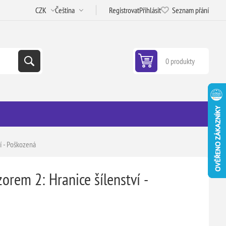
Registrovat
Přihlásit
Seznam přání
0 produkty
ví - Poškozená
zorem 2: Hranice šílenství -