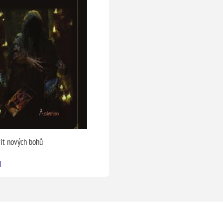
vit nových bohů
H