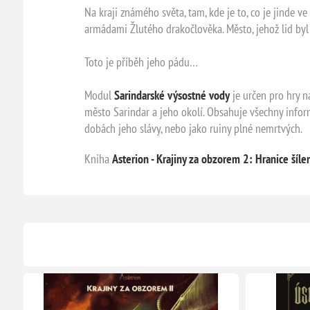
Na kraji známého světa, tam, kde je to, co je jinde 
armádami Žlutého drakočlověka. Město, jehož lid byl
Toto je příběh jeho pádu…
Modul
Sarindarské výsostné vody
je určen pro hry n
město Sarindar a jeho okolí. Obsahuje všechny infor
dobách jeho slávy, nebo jako ruiny plné nemrtvých.
Kniha
Asterion - Krajiny za obzorem 2: Hranice šíle