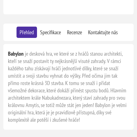
Přehled
Specifikace
Recenze
Kontaktujte nás
Babylon
je desková hra, ve které se z hráčů stanou architekti,
kteří se snaží postavit ty nejkrásnější visuté zahrady. V rámci
každého tahu získávají hráči jednotlivé dílky, které se snaží
umístit a svoji stavbu vyhnat do výšky. Před očima jim tak
přímo roste krásná 3D stavba. K tomu se snaží i přidat
všemožné dekorace, které dokáží přinést spustu bodů. Hlavním
architektem krále Nabukadnezara, který staví zahrady pro svou
královnu Amytis, se totiž může stát jen jeden! Babylon je velmi
originální hra, která je je pravidlově přístupná, díky své
komplexitě ale potěší i zkušené hráče!