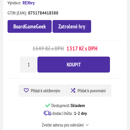
Výrobce:
REXhry
GTIN (EAN):
0751784418580
BoardGameGeek
Zatrolené hry
1549 Kč s DPH
1317 Kč s DPH
KOUPIT
Přidat k oblíbeným
Přidat k porovnání
Dostupnost:
Skladem
dodací lhůta :
1-2 dny
Zvolte adresu pro odeslání