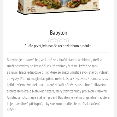
Babylon
Buďte první, kdo napíše recenzi tohoto produktu
Babylon je desková hra, ve které se z hráčů stanou architekti, kteří se
snaží postavit ty nejkrásnější visuté zahrady. V rámci každého tahu
získávají hráči jednotlivé dílky, které se snaží umístit a svoji stavbu vyhnat
do výšky. Před očima jim tak přímo roste krásná 3D stavba. K tomu se snaží
i přidat všemožné dekorace, které dokáží přinést spustu bodů. Hlavním
architektem krále Nabukadnezara, který staví zahrady pro svou královnu
Amytis, se totiž může stát jen jeden! Babylon je velmi originální hra, která
je je pravidlově přístupná, díky své komplexitě ale potěší i zkušené
hráče!