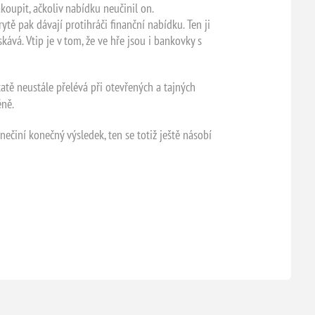
akoupit, ačkoliv nabídku neučinil on.
ytě pak dávají protihráči finanční nabídku. Ten ji
kává. Vtip je v tom, že ve hře jsou i bankovky s
tatě neustále přelévá při otevřených a tajných
éně.
činí konečný výsledek, ten se totiž ještě násobí