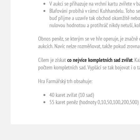
V aukci se přihazuje na vrchní kartu zvířete v 
Blafování probíhá v rámci Kuhhandelu. Toho se m
buď přijme a uzavře tak obchod okamžitě nebo od
nulovou hodnotou a protihráč nikdy netuší, ko
Obnos peněz, se kterým se ve hře operuje, je značně 
aukcích. Navíc nelze rozměňovat, takže pokud zrovna
Cílem je získat
co nejvíce kompletních sad zvířat
. K
počtem kompletních sad. Vyplácí se tak bojovat i o 
Hra Farmářský trh obsahuje:
40 karet zvířat (10 sad)
55 karet peněz (hodnoty 0,10,50,100,200,500)