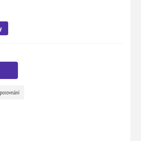
y
 porovnání