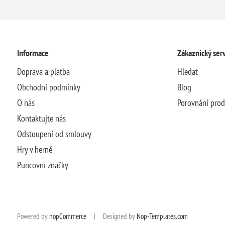
Informace
Zákaznický serv
Doprava a platba
Hledat
Obchodní podmínky
Blog
O nás
Porovnání pro
Kontaktujte nás
Odstoupení od smlouvy
Hry v herně
Puncovní značky
Powered by
nopCommerce
|
Designed by
Nop-Templates.com