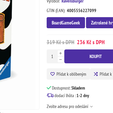
Výrobce:
Ravensburger
GTIN (EAN):
4005556227099
BoardGameGeek
Zatrolené hr
319 Kč s DPH
236 Kč s DPH
KOUPIT
Přidat k oblíbeným
Přidat k
Dostupnost:
Skladem
dodací lhůta :
1-2 dny
Zvolte adresu pro odeslání