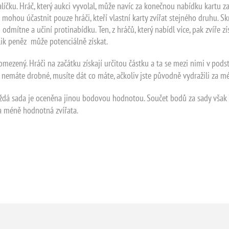
balíčku. Hráč, který aukci vyvolal, může navíc za konečnou nabídku kartu z
ohou účastnit pouze hráči, kteří vlastní karty zvířat stejného druhu. Skr
mítne a učiní protinabídku. Ten, z hráčů, který nabídl více, pak zvíře zís
lik peněz může potenciálně získat.
omezený. Hráči na začátku získají určitou částku a ta se mezi nimi v pods
 nemáte drobné, musíte dát co máte, ačkoliv jste původně vydražili za m
aždá sada je oceněna jinou bodovou hodnotou. Součet bodů za sady však ne
ta méně hodnotná zvířata.