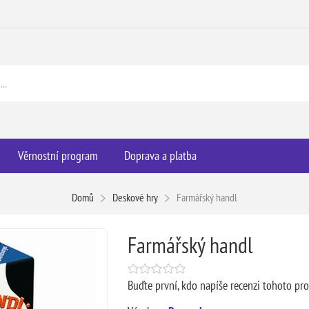
Věrnostní program
Doprava a platba
Domů
Deskové hry
Farmářský handl
Farmářský handl
Buďte první, kdo napíše recenzi tohoto pr