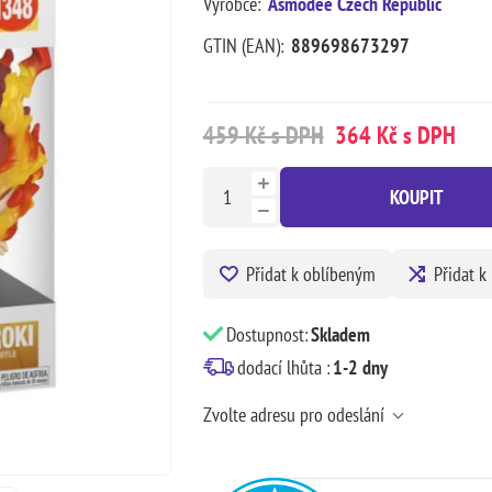
Výrobce:
Asmodee Czech Republic
GTIN (EAN):
889698673297
459 Kč s DPH
364 Kč s DPH
KOUPIT
Přidat k oblíbeným
Přidat k
Dostupnost:
Skladem
dodací lhůta :
1-2 dny
Zvolte adresu pro odeslání