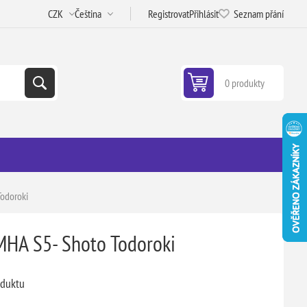
Registrovat
Přihlásit
Seznam přání
0 produkty
Todoroki
MHA S5- Shoto Todoroki
oduktu