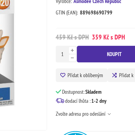
Výrobce:
Asmodee Czech Republic
GTIN (EAN):
889698690799
459 Kč s DPH
359 Kč s DPH
KOUPIT
Přidat k oblíbeným
Přidat k
Dostupnost:
Skladem
dodací lhůta :
1-2 dny
Zvolte adresu pro odeslání