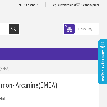
Registrovat
Přihlásit
Seznam přání
0 produkty
e(EMEA)
mon- Arcanine(EMEA)
oduktu