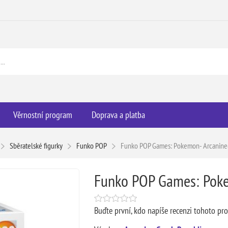
Věrnostní program
Doprava a platba
Sběratelské figurky
Funko POP
Funko POP Games: Pokemon- Arcanin
Funko POP Games: Poke
Buďte první, kdo napíše recenzi tohoto pr