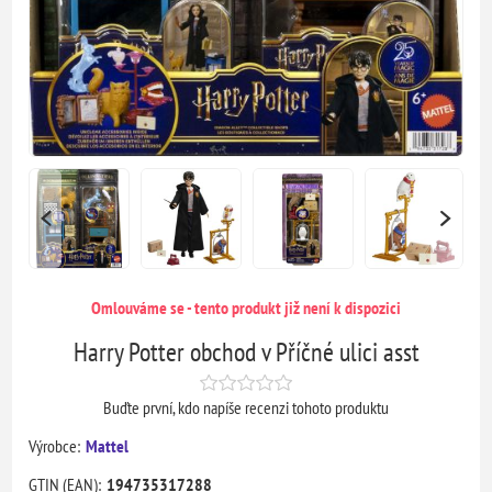
Omlouváme se - tento produkt již není k dispozici
Harry Potter obchod v Příčné ulici asst
Buďte první, kdo napíše recenzi tohoto produktu
Výrobce:
Mattel
GTIN (EAN):
194735317288