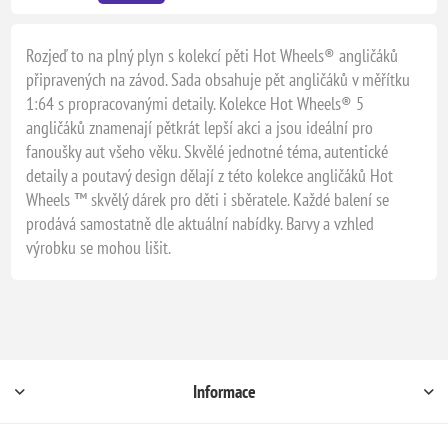
Rozjeď to na plný plyn s kolekcí pěti Hot Wheels® angličáků
připravených na závod. Sada obsahuje pět angličáků v měřítku
1:64 s propracovanými detaily. Kolekce Hot Wheels® 5
angličáků znamenají pětkrát lepší akci a jsou ideální pro
fanoušky aut všeho věku. Skvělé jednotné téma, autentické
detaily a poutavý design dělají z této kolekce angličáků Hot
Wheels ™ skvělý dárek pro děti i sběratele. Každé balení se
prodává samostatně dle aktuální nabídky. Barvy a vzhled
výrobku se mohou lišit.
Informace