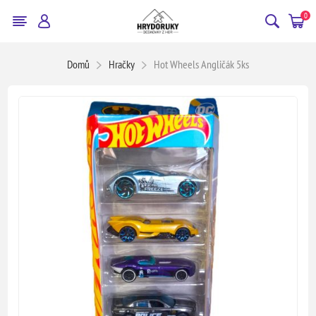
0
Domů
Hračky
Hot Wheels Angličák 5ks