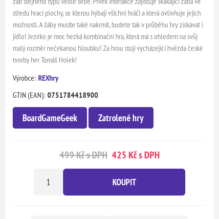
žab stejného typu vedle sebe. Prvek interakce zajišťuje skákající žába ve
středu hrací plochy, se kterou hýbají všichni hráči a která ovlivňuje jejich
možnosti. A žáby musíte také nakrmit, budete tak v průběhu hry získávat i
jídlo! Jezírko je moc hezká kombinační hra, která má s ohledem na svůj
malý rozměr nečekanou hloubku! Za hrou stojí vycházející hvězda české
tvorby her Tomáš Holek!
Výrobce:
REXhry
GTIN (EAN):
0751784418900
BoardGameGeek
Zatrolené hry
499 Kč s DPH
425 Kč s DPH
KOUPIT