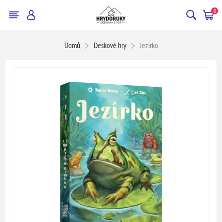
0
Domů
Deskové hry
Jezírko