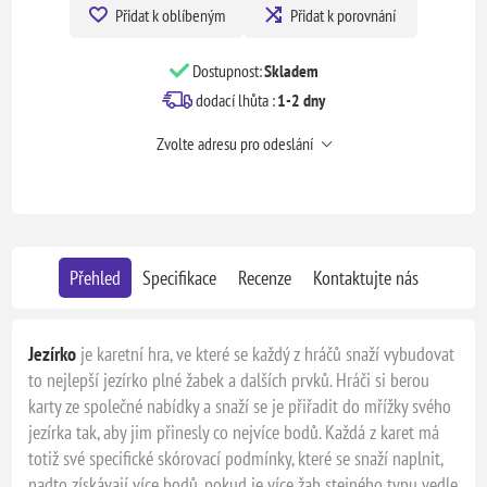
Přidat k oblíbeným
Přidat k porovnání
Dostupnost:
Skladem
dodací lhůta :
1-2 dny
Zvolte adresu pro odeslání
Přehled
Specifikace
Recenze
Kontaktujte nás
Jezírko
je karetní hra, ve které se každý z hráčů snaží vybudovat
to nejlepší jezírko plné žabek a dalších prvků. Hráči si berou
karty ze společné nabídky a snaží se je přiřadit do mřížky svého
jezírka tak, aby jim přinesly co nejvíce bodů. Každá z karet má
totiž své specifické skórovací podmínky, které se snaží naplnit,
nadto získávají více bodů, pokud je více žab stejného typu vedle