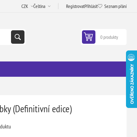
Registrovat
Přihlásit
Seznam přání
0 produkty
ky (Definitivní edice)
oduktu