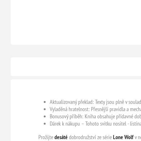
Aktualizovaný překlad: Texty jsou plně v soula
Vyladěná hratelnost: Přesnější pravidla a mec
Bonusový příběh: Kniha obsahuje přídavné dobr
Dárek k nákupu – Tohoto svitku nositel - listin
Prožijte
desáté
dobrodružství ze série
Lone Wolf
v n