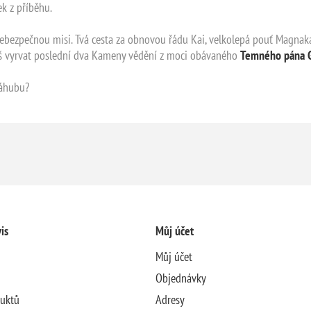
k z příběhu.
 nebezpečnou misi. Tvá cesta za obnovou řádu Kai, velkolepá pouť Magnaka
š vyrvat poslední dva Kameny vědění z moci obávaného
Temného pána 
záhubu?
is
Můj účet
Můj účet
Objednávky
duktů
Adresy