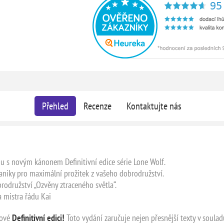
Přehled
Recenze
Kontaktujte nás
du s novým kánonem Definitivní edice série Lone Wolf.
haniky pro maximální prožitek z vašeho dobrodružství.
odružství „Ozvěny ztraceného světla“.
a mistra řádu Kai
ové
Definitivní edici!
Toto vydání zaručuje nejen přesnější texty v soulad