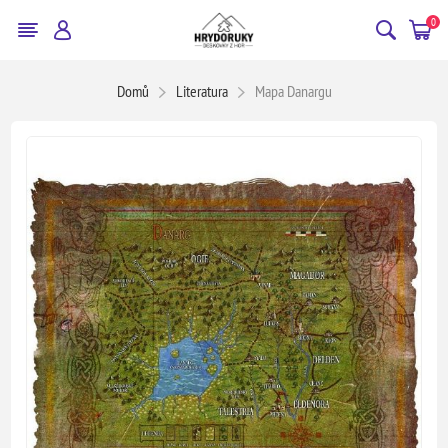
0
Domů
Literatura
Mapa Danargu