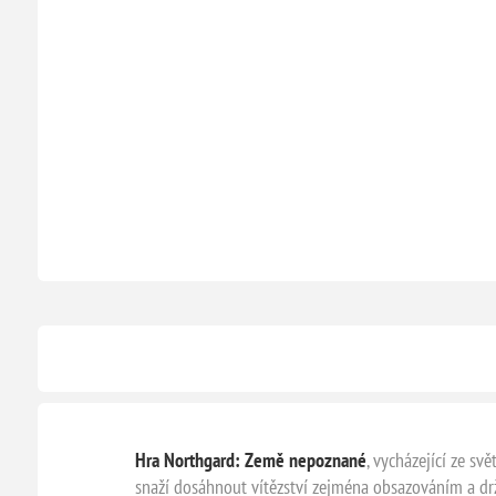
Hra Northgard: Země nepoznané
, vycházející ze s
snaží dosáhnout vítězství zejména obsazováním a d