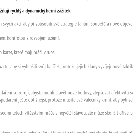
ňují rychlý a dynamický herní zážitek.
ním svých akcí, aby přizpůsobili své strategie tahům soupeřů a nově obje
ojem, kontrolou a rozvojem území.
 karet, které mají hráči v ruce.
tu, aby si vylepšili svůj balíček, protože jejich klany vyvíjejí nové takti
ení se zdroji, abyste mohli stavět nové budovy, zlepšovat efektivitu svý
spodaření ještě obtížnější, protože musíte své válečníky krmit, aby byli z
sedmi letech vítězstvím hráče s největší slávou, ale může skončit dříve, 
přidává do hry divoká zvířata i bytosti z vikingské mytologie, které mají 