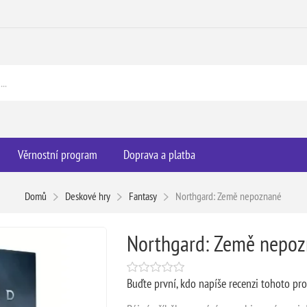
Věrnostní program
Doprava a platba
Domů
Deskové hry
Fantasy
Northgard: Země nepoznané
Northgard: Země nepo
Buďte první, kdo napíše recenzi tohoto pr