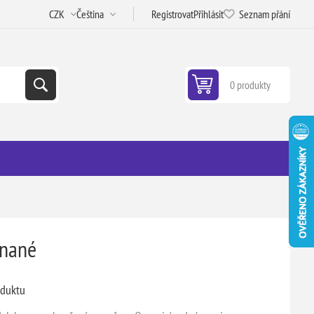
Registrovat
Přihlásit
Seznam přání
0 produkty
znané
oduktu