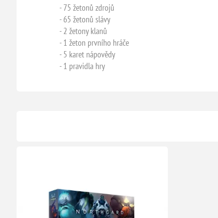
- 75 žetonů zdrojů
- 65 žetonů slávy
- 2 žetony klanů
- 1 žeton prvního hráče
- 5 karet nápovědy
- 1 pravidla hry