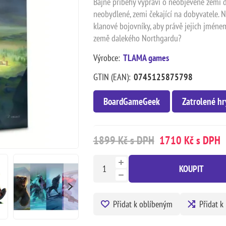
Bájné příběhy vypráví o neobjevené zemi
neobydlené, zemi čekající na dobyvatele. N
klanové bojovníky, aby právě jejich jmén
země dalekého Northgardu?
Výrobce:
TLAMA games
GTIN (EAN):
0745125875798
BoardGameGeek
Zatrolené hr
1899 Kč s DPH
1710 Kč s DPH
KOUPIT
Přidat k oblíbeným
Přidat k