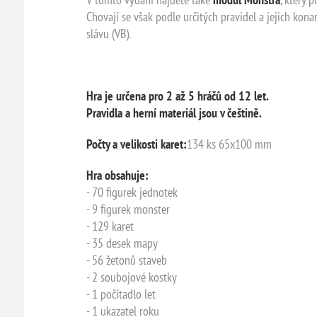
Chovají se však podle určitých pravidel a jejich kona
slávu (VB).
Hra je určena pro 2 až 5 hráčů od 12 let.
Pravidla a herní materiál jsou v češtině.
Počty a velikosti karet:
134 ks 65x100 mm
Hra obsahuje:
- 70 figurek jednotek
- 9 figurek monster
- 129 karet
- 35 desek mapy
- 56 žetonů staveb
- 2 soubojové kostky
- 1 počítadlo let
- 1 ukazatel roku