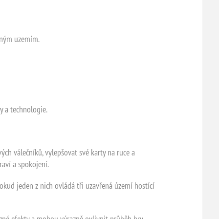
veným uzemím.
ky a technologie.
ch válečníků, vylepšovat své karty na ruce a
draví a spokojení.
pokud jeden z nich ovládá tři uzavřená území hostící
různé efekty a mohou výrazně ovlivnit průběh hry.