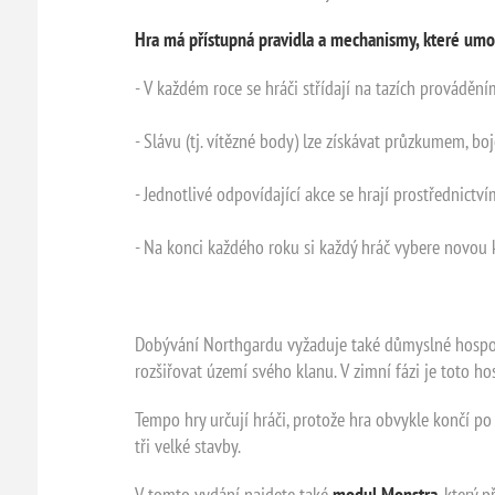
Hra má přístupná pravidla a mechanismy, které umož
- V každém roce se hráči střídají na tazích provádě
- Slávu (tj. vítězné body) lze získávat průzkumem, b
- Jednotlivé odpovídající akce se hrají prostřednictvím
- Na konci každého roku si každý hráč vybere novou kar
Dobývání Northgardu vyžaduje také důmyslné hospodař
rozšiřovat území svého klanu. V zimní fázi je toto ho
Tempo hry určují hráči, protože hra obvykle končí po 
tři velké stavby.
V tomto vydání najdete také
modul Monstra
, který 