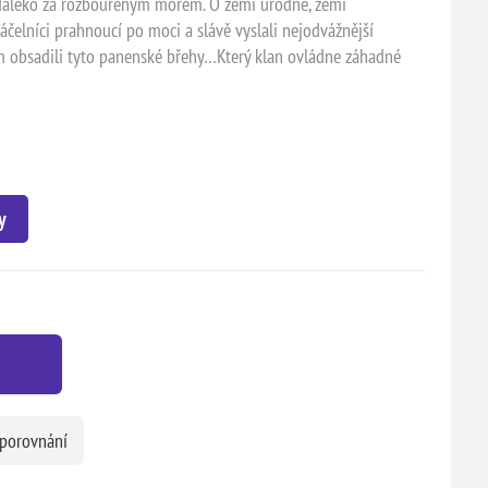
 daleko za rozbouřeným mořem. O zemi úrodné, zemi
áčelníci prahnoucí po moci a slávě vyslali nejodvážnější
em obsadili tyto panenské břehy…Který klan ovládne záhadné
y
 porovnání