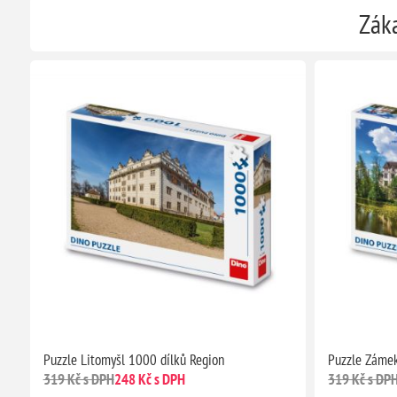
Záka
Puzzle Litomyšl 1000 dílků Region
Puzzle Zámek
319 Kč s DPH
248 Kč s DPH
319 Kč s DP