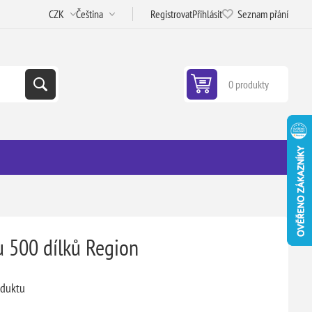
Registrovat
Přihlásit
Seznam přání
0 produkty
u 500 dílků Region
oduktu