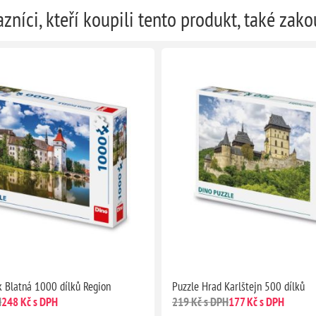
zníci, kteří koupili tento produkt, také zako
 Blatná 1000 dílků Region
Puzzle Hrad Karlštejn 500 dílků
H
248 Kč s DPH
219 Kč s DPH
177 Kč s DPH