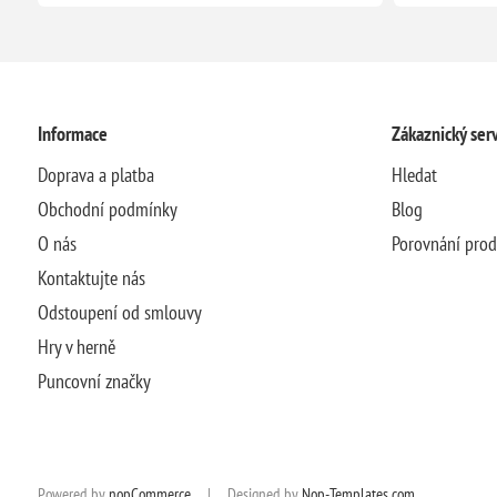
Informace
Zákaznický serv
Doprava a platba
Hledat
Obchodní podmínky
Blog
O nás
Porovnání pro
Kontaktujte nás
Odstoupení od smlouvy
Hry v herně
Puncovní značky
Powered by
nopCommerce
|
Designed by
Nop-Templates.com