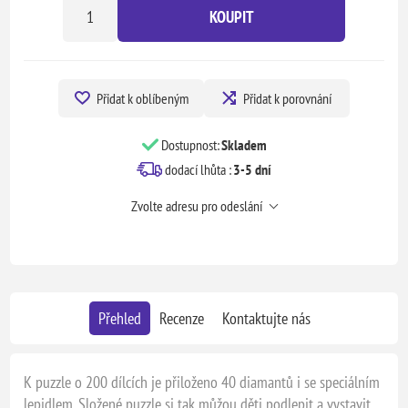
KOUPIT
Přidat k oblíbeným
Přidat k porovnání
Dostupnost:
Skladem
dodací lhůta :
3-5 dní
Zvolte adresu pro odeslání
Přehled
Recenze
Kontaktujte nás
K puzzle o 200 dílcích je přiloženo 40 diamantů i se speciálním
lepidlem. Složené puzzle si tak můžou děti podlepit a vystavit