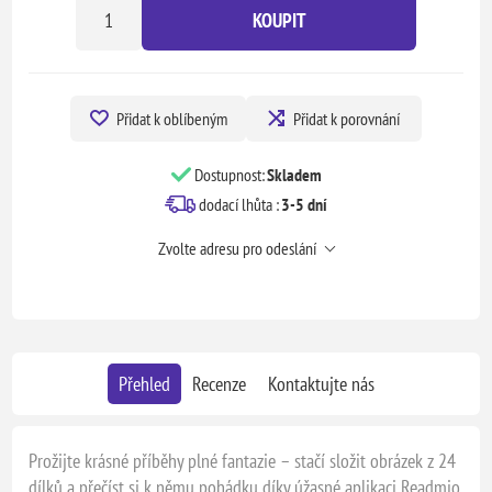
KOUPIT
Přidat k oblíbeným
Přidat k porovnání
Dostupnost:
Skladem
dodací lhůta :
3-5 dní
Zvolte adresu pro odeslání
Přehled
Recenze
Kontaktujte nás
Prožijte krásné příběhy plné fantazie – stačí složit obrázek z 24
dílků a přečíst si k němu pohádku díky úžasné aplikaci Readmio.