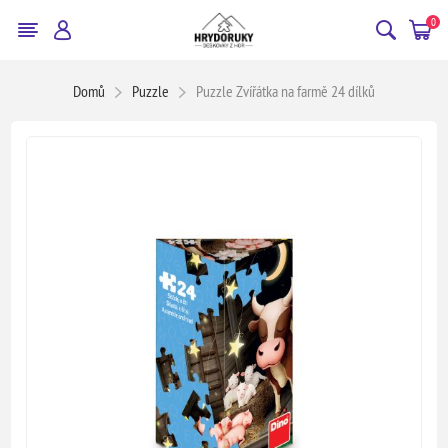
0
Domů
Puzzle
Puzzle Zvířátka na farmě 24 dílků