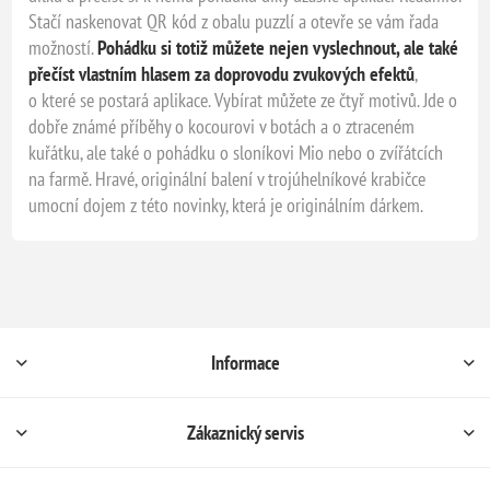
Stačí naskenovat QR kód z obalu puzzlí a otevře se vám řada
možností.
Pohádku si totiž můžete nejen vyslechnout, ale také
přečíst vlastním hlasem za doprovodu zvukových efektů
,
o které se postará aplikace. Vybírat můžete ze čtyř motivů. Jde o
dobře známé příběhy o kocourovi v botách a o ztraceném
kuřátku, ale také o pohádku o sloníkovi Mio nebo o zvířátcích
na farmě. Hravé, originální balení v trojúhelníkové krabičce
umocní dojem z této novinky, která je originálním dárkem.
Informace
Zákaznický servis