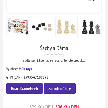
Šachy a Dáma
Buďte první, kdo napíše recenzi tohoto produktu
Výrobce:
MPK toys
GTIN (EAN):
8593547100378
BoardGameGeek
Zatrolené hry
629 Kč s DPH
506 Kč s DPH