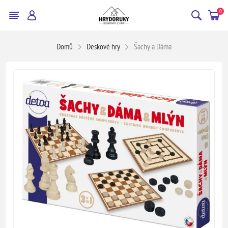
0
Domů
Deskové hry
Šachy a Dáma