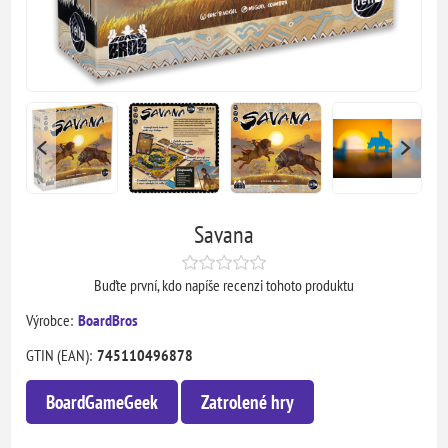
Savana
Buďte první, kdo napíše recenzi tohoto produktu
Výrobce:
BoardBros
GTIN (EAN):
745110496878
BoardGameGeek
Zatrolené hry