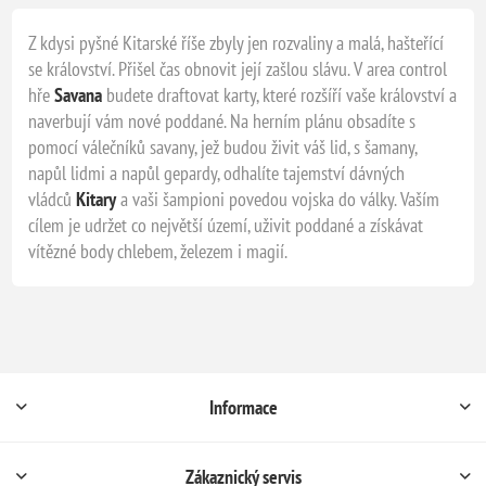
Z kdysi pyšné Kitarské říše zbyly jen rozvaliny a malá, hašteřící
se království. Přišel čas obnovit její zašlou slávu. V area control
hře
Savana
budete draftovat karty, které rozšíří vaše království a
naverbují vám nové poddané. Na herním plánu obsadíte s
pomocí válečníků savany, jež budou živit váš lid, s šamany,
napůl lidmi a napůl gepardy, odhalíte tajemství dávných
vládců
Kitary
a vaši šampioni povedou vojska do války. Vaším
cílem je udržet co největší území, uživit poddané a získávat
vítězné body chlebem, železem i magií.
Informace
Zákaznický servis