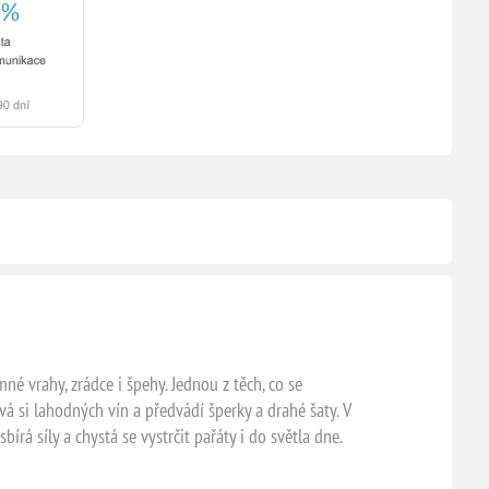
mné vrahy, zrádce i špehy. Jednou z těch, co se
vá si lahodných vín a předvádí šperky a drahé šaty. V
bírá síly a chystá se vystrčit pařáty i do světla dne.