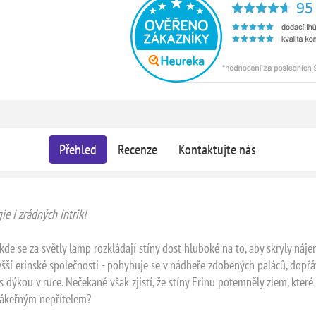
Přehled
Recenze
Kontaktujte nás
ie i zrádných intrik!
, kde se za světly lamp rozkládají stíny dost hluboké na to, aby skryly náje
vyšší erinské společnosti - pohybuje se v nádheře zdobených paláců, dopřá
s dýkou v ruce. Nečekaně však zjistí, že stíny Erinu potemněly zlem, které s
 zákeřným nepřítelem?