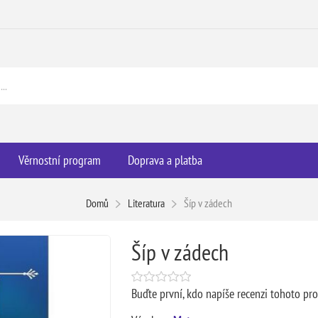
Věrnostní program
Doprava a platba
Domů
Literatura
Šíp v zádech
Šíp v zádech
Buďte první, kdo napíše recenzi tohoto pr