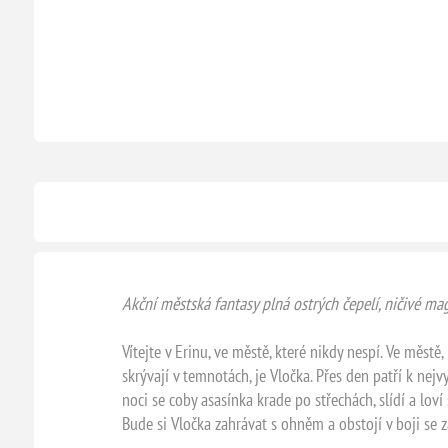
Akční městská fantasy plná ostrých čepelí, ničivé mag
Vítejte v Erinu, ve městě, které nikdy nespí. Ve městě
skrývají v temnotách, je Vločka. Přes den patří k nej
noci se coby asasínka krade po střechách, slídí a loví 
Bude si Vločka zahrávat s ohněm a obstojí v boji se