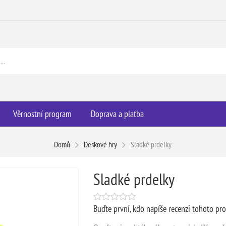
Věrnostní program
Doprava a platba
Domů
Deskové hry
Sladké prdelky
Sladké prdelky
Buďte první, kdo napíše recenzi tohoto pr