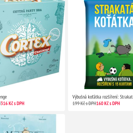
enge
Výbušná koťátka rozšíření: Straka
H
316 Kč s DPH
199 Kč s DPH
160 Kč s DPH