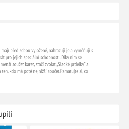
é mají před sebou vyložené, nahrazují je a vyměňují s
rát pro jejich speciální schopnosti. Díky nim se
enší součet karet, stačí zvolat „Sladké prdelky“ a
vá ten, kdo má poté nejnižší součet.Pamatujte si, co
upili