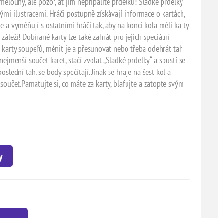
elouny, ale pozor, ať jim nepřipálíte prdelku! Sladké prdelky
ými ilustracemi. Hráči postupně získávají informace o kartách,
e a vyměňují s ostatními hráči tak, aby na konci kola měli karty
záleží! Dobírané karty lze také zahrát pro jejich speciální
 karty soupeřů, měnit je a přesunovat nebo třeba odehrát tah
nejmenší součet karet, stačí zvolat „Sladké prdelky“ a spustí se
oslední tah, se body spočítají. Jinak se hraje na šest kol a
součet.Pamatujte si, co máte za karty, blafujte a zatopte svým
y