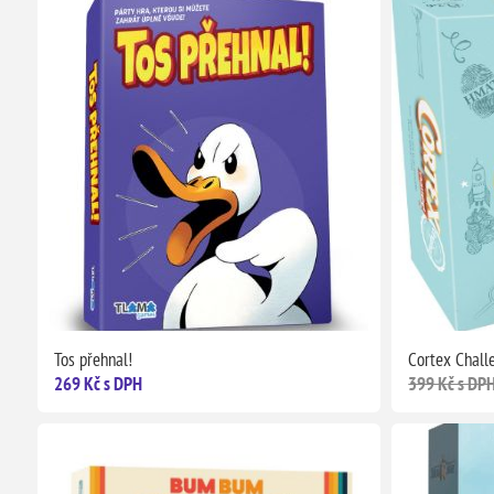
Tos přehnal!
Cortex Chall
269 Kč s DPH
399 Kč s DP