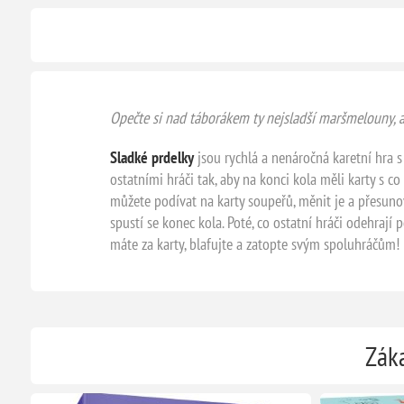
Opečte si nad táborákem ty nejsladší maršmelouny, al
Sladké prdelky
jsou rychlá a nenáročná karetní hra s
ostatními hráči tak, aby na konci kola měli karty s co
můžete podívat na karty soupeřů, měnit je a přesunov
spustí se konec kola. Poté, co ostatní hráči odehrají 
máte za karty, blafujte a zatopte svým spoluhráčům!
Záka