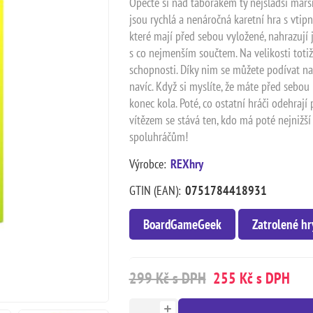
Opečte si nad táborákem ty nejsladší maršm
jsou rychlá a nenáročná karetní hra s vtipn
které mají před sebou vyložené, nahrazují j
s co nejmenším součtem. Na velikosti totiž 
schopnosti. Díky nim se můžete podívat na
navíc. Když si myslíte, že máte před sebou 
konec kola. Poté, co ostatní hráči odehrají p
vítězem se stává ten, kdo má poté nejnižší 
spoluhráčům!
Výrobce:
REXhry
GTIN (EAN):
0751784418931
BoardGameGeek
Zatrolené hr
299 Kč s DPH
255 Kč s DPH