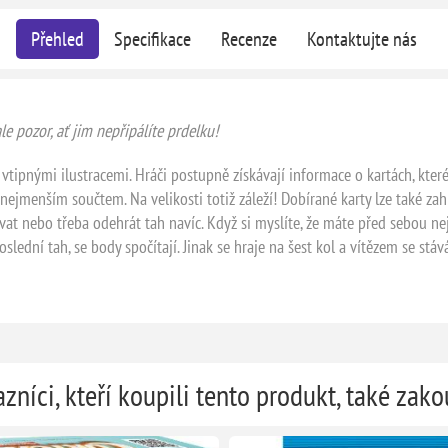
Přehled
Specifikace
Recenze
Kontaktujte nás
e pozor, ať jim nepřipálíte prdelku!
 vtipnými ilustracemi. Hráči postupně získávají informace o kartách, kter
 nejmenším součtem. Na velikosti totiž záleží! Dobírané karty lze také zah
at nebo třeba odehrát tah navíc. Když si myslíte, že máte před sebou nejm
poslední tah, se body spočítají. Jinak se hraje na šest kol a vítězem se stá
zníci, kteří koupili tento produkt, také zako