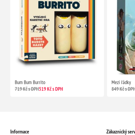
Bum Bum Burrito
Mezi řádky
719 Kč s DPH
519 Kč s DPH
849 Kč s DP
Informace
Zákaznický serv