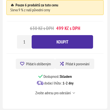
🔥
Pouze 6 produktů za tuto cenu
Sleva 9 % z naší původní ceny
630 Kč s DPH
499 Kč s DPH
KOUPIT
Přidat k oblíbeným
Přidat k porovnání
Dostupnost:
Skladem
dodací lhůta :
1-2 dny
Zvolte adresu pro odeslání