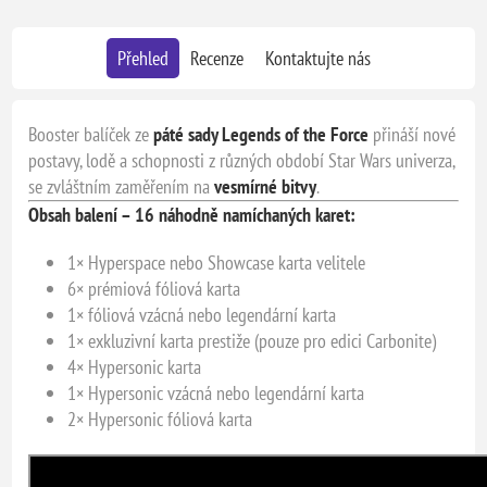
Přehled
Recenze
Kontaktujte nás
Booster balíček ze
páté sady Legends of the Force
přináší nové
postavy, lodě a schopnosti z různých období Star Wars univerza,
se zvláštním zaměřením na
vesmírné bitvy
.
Obsah
balení –
16
náhodně
namíchaných
karet:
1×
Hyperspace
nebo
Showcase
karta
velitele
6×
prémiová
fóliová
karta
1×
fóliová
vzácná
nebo
legendární
karta
1×
exkluzivní
karta
prestiže (
pouze
pro
edici
Carbonite)
4×
Hypersonic
karta
1×
Hypersonic
vzácná
nebo
legendární
karta
2×
Hypersonic
fóliová
karta