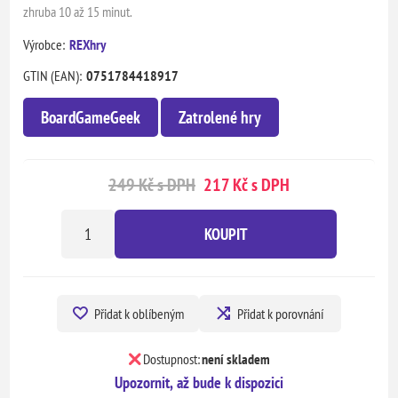
zhruba 10 až 15 minut.
Výrobce:
REXhry
GTIN (EAN):
0751784418917
BoardGameGeek
Zatrolené hry
249 Kč s DPH
217 Kč s DPH
KOUPIT
Přidat k oblíbeným
Přidat k porovnání
Dostupnost:
není skladem
Upozornit, až bude k dispozici