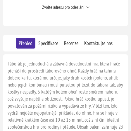
Zvolte adresu pro odeslání
Přehled
Specifikace
Recenze
Kontaktujte nás
Táborák je jednoduchá a zábavná dovednostní hra, která hráče
přenáší do prostředí táborového ohně. Každý hráč na tahu si
dobere kartu, která mu určuje, jaký druh kostek (poleno, uhlík
nebo jejich kombinaci) musí pinzetou přiložit do tábora tak, aby
kostky nespadly. S každým kolem oheň roste směrem nahoru,
což zvyšuje napětí a obtížnost. Pokud hráč kostku upustí, je
považován za požární riziko a vypadává ze hry. Vítězí ten, kdo
vydrží nejdéle nejopatrnější přikládat do ohně. Hra se hraje v
relativně krátkém čase asi 10 až 15 minut, což z ní činí ideální
společenskou hru pro rodiny i přátele. Obsah balení zahrnuje 23