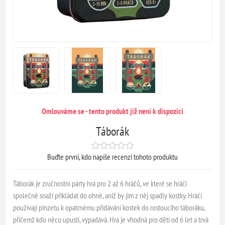
Omlouváme se - tento produkt již není k dispozici
Táborák
Buďte první, kdo napíše recenzi tohoto produktu
Táborák je zručnostní párty hra pro 2 až 6 hráčů, ve které se hráči
společně snaží přikládat do ohně, aniž by jim z něj spadly kostky. Hráči
používají pinzetu k opatrnému přidávání kostek do rostoucího táboráku,
přičemž kdo něco upustí, vypadává. Hra je vhodná pro děti od 6 let a trvá