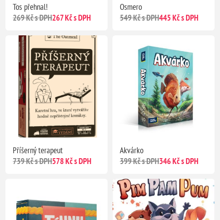
Tos přehnal!
Osmero
269 Kč s DPH
267 Kč s DPH
549 Kč s DPH
445 Kč s DPH
Příšerný terapeut
Akvárko
739 Kč s DPH
578 Kč s DPH
399 Kč s DPH
346 Kč s DPH